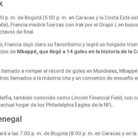
k
00 p. m. de Bogotá (5:00 p. m. en Caracas y la Costa Este e
ña), Francia medirá fuerzas con Irak por el Grupo I, en busc
tavos de final.
o, Francia dejó claro su favoritismo y logró un holgado triun
oles de
Mbappé, que llegó a 14 goles en la historia de la
llamado a romper el récord de goles en Mundiales, Mbappé 
res llamados a la máxima cita y un comienzo de ensueño en
delfia, también conocido como Lincoln Financial Field, con 
ctual hogar de los Philadelphia Eagles de la NFL.
enegal
rá a las 7:00 p. m. de Bogotá (8:00 p. m. en Caracas y en la