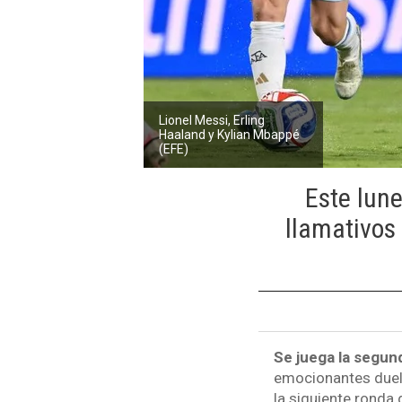
Lionel Messi, Erling
Haaland y Kylian Mbappé
(EFE)
Este lune
llamativos
Se juega la segun
emocionantes duelo
la siguiente ronda 