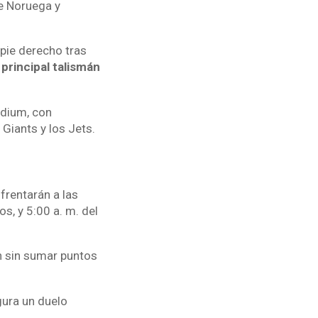
re Noruega y
pie derecho tras
 principal talismán
adium, con
Giants y los Jets.
nfrentarán a las
s, y 5:00 a. m. del
an sin sumar puntos
gura un duelo