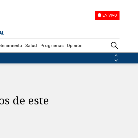
EN VIVO
EN VIVO
AL
etenimiento
Salud
Programas
Opinión
ias de las FARC
ezuela
Nicolás Maduro
Disidencias de las FARC
 en Venezuela
Nicolás Maduro
os de este