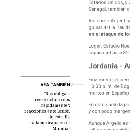
Estados Unidos, y 
Senegal, también c
Así como Argentina
golear 4-1 a Irak d
en el ataque de lo
Lugar: Estadio Nue
capacidad para 82.
Jordania - A
Finalmente, el cier
o
VEA TAMBIÉN
10:00 p. m. de Bogo
martes en España)
"Nos obliga a
reestructurarnos
En este duelo la p
rápidamente":
reacciones ante lesión
y con poco margen 
de estrella
sudamericana en el
Aunque Argelia es f
Mundial
reñido con posible