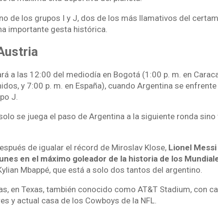
rno de los grupos I y J, dos de los más llamativos del certa
na importante gesta histórica.
Austria
á a las 12:00 del mediodía en Bogotá (1:00 p. m. en Caraca
idos, y 7:00 p. m. en España), cuando Argentina se enfrente 
po J.
solo se juega el paso de Argentina a la siguiente ronda sin
spués de igualar el récord de Miroslav Klose,
Lionel Messi
unes en el máximo goleador de la historia de los Mundial
Kylian Mbappé, que está a solo dos tantos del argentino.
las, en Texas, también conocido como AT&T Stadium, con c
s y actual casa de los Cowboys de la NFL.