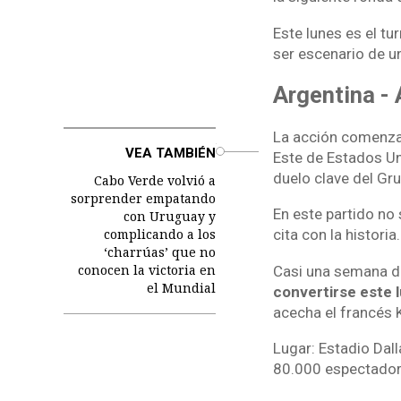
Este lunes es el tu
ser escenario de u
Argentina - 
La acción comenzar
o
VEA TAMBIÉN
Este de Estados Un
duelo clave del Gru
Cabo Verde volvió a
sorprender empatando
En este partido no 
con Uruguay y
complicando a los
cita con la historia.
‘charrúas’ que no
conocen la victoria en
Casi una semana de
el Mundial
convertirse este l
acecha el francés 
Lugar: Estadio Dal
80.000 espectadore