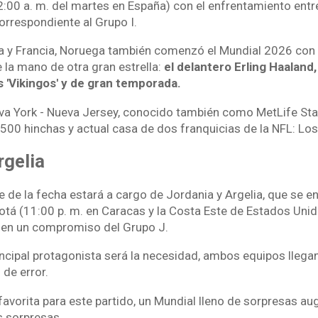
2:00 a. m. del martes en España) con el enfrentamiento ent
orrespondiente al Grupo I.
 y Francia, Noruega también comenzó el Mundial 2026 con 
e la mano de otra gran estrella:
el delantero Erling Haaland,
s 'Vikingos' y de gran temporada.
va York - Nueva Jersey, conocido también como MetLife St
500 hinchas y actual casa de dos franquicias de la NFL: Los 
rgelia
re de la fecha estará a cargo de Jordania y Argelia, que se e
tá (11:00 p. m. en Caracas y la Costa Este de Estados Unido
 en un compromiso del Grupo J.
rincipal protagonista será la necesidad, ambos equipos lleg
de error.
avorita para este partido, un Mundial lleno de sorpresas au
s sorpresas.