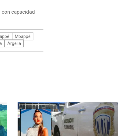
, con capacidad
bappé
Mbappé
a
Argelia