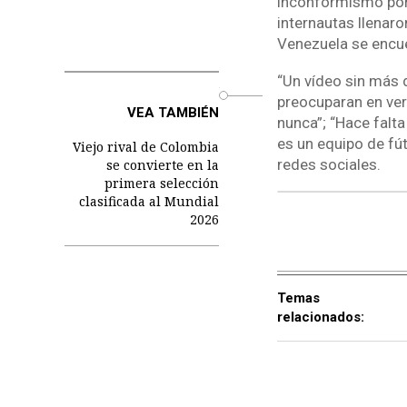
inconformismo por 
internautas llenar
Venezuela se encue
“Un vídeo sin más 
o
preocuparan en ver
VEA TAMBIÉN
nunca”; “Hace falta
es un equipo de fú
Viejo rival de Colombia
redes sociales.
se convierte en la
primera selección
clasificada al Mundial
2026
Temas
relacionados: