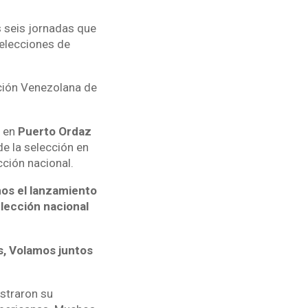
s seis jornadas que
selecciones de
ción Venezolana de
o en
Puerto Ordaz
de la selección en
cción nacional.
mos el lanzamiento
elección nacional
es, Volamos juntos
straron su