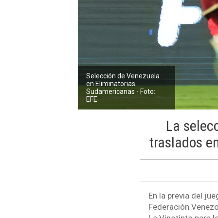
Selección de Venezuela
en Eliminatorias
Sudamericanas - Foto:
EFE
La selec
traslados e
En la previa del ju
Federación Venezol