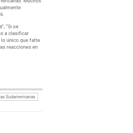
americanas. Muchos
tualmente
6.
”; “Si se
 a clasificar
 lo único que falta
las reacciones en
rias Sudamericanas