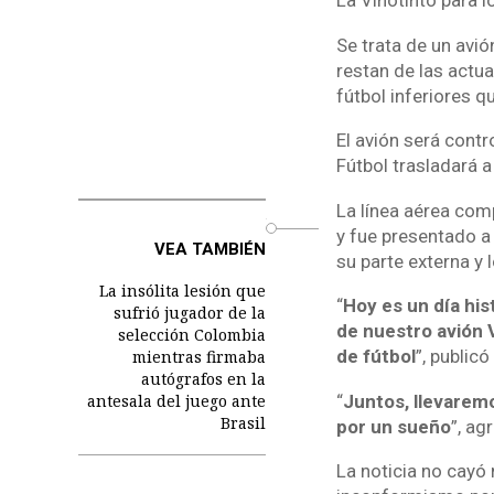
La Vinotinto para l
Se trata de un avi
restan de las actu
fútbol inferiores q
El avión será contr
Fútbol trasladará a
La línea aérea com
o
y fue presentado a 
VEA TAMBIÉN
su parte externa y
La insólita lesión que
“
Hoy es un día his
sufrió jugador de la
de nuestro avión V
selección Colombia
de fútbol
”, publicó
mientras firmaba
autógrafos en la
“
Juntos, llevaremo
antesala del juego ante
Brasil
por un sueño
”, ag
La noticia no cayó