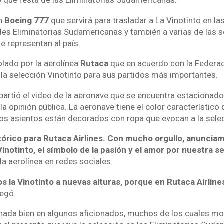
o que resta de las Eliminatorias Sudamericanas.
ón
Boeing 777
que servirá para trasladar a La Vinotinto en la
ales Eliminatorias Sudamericanas y también a varias de las 
ue representan al país.
olado por la aerolínea
Rutaca
que en acuerdo con la Federa
 la selección Vinotinto para sus partidos más importantes.
partió el video de la aeronave que se encuentra estacionad
la opinión pública. La aeronave tiene el color característico 
 los asientos están decorados con ropa que evocan a la sele
tórico para Rutaca Airlines. Con mucho orgullo, anuncia
inotinto, el símbolo de la pasión y el amor por nuestra s
 la aerolínea en redes sociales.
s la Vinotinto a nuevas alturas, porque en Rutaca Airlin
regó.
 nada bien en algunos aficionados, muchos de los cuales mo