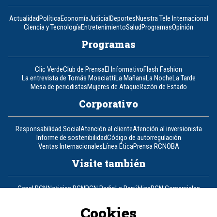
Actualidad
Política
Economía
Judicial
Deportes
Nuestra Tele Internacional
Ciencia y Tecnología
Entretenimiento
Salud
Programas
Opinión
Programas
Clic Verde
Club de Prensa
El Informativo
Flash Fashion
La entrevista de Tomás Mosciatti
La Mañana
La Noche
La Tarde
Mesa de periodistas
Mujeres de Ataque
Razón de Estado
Corporativo
Responsabilidad Social
Atención al cliente
Atención al inversionista
Informe de sostenibilidad
Código de autorregulación
Ventas Internacionales
Línea Ética
Prensa RCN
OBA
Visite también
Canal RCN
Noticias RCN
RCN Radio
La República
RCN Comerciales
Nuestra Tele Internacional
Novelas
Fides
TDT
Un producto de RCN Televisión
RCN Total
Cookies