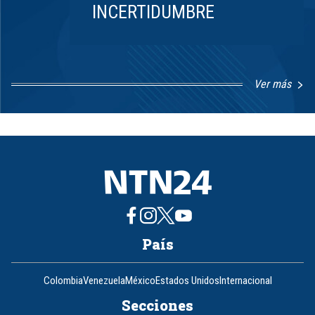
INCERTIDUMBRE
Ver más
Item
1
of
8
País
Colombia
Venezuela
México
Estados Unidos
Internacional
Secciones