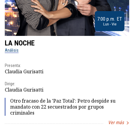
7:00 p.m. ET
Lun - Vie
LA NOCHE
L
Análisis
No
Presenta:
Pr
Claudia Gurisatti
Id
Dirige:
Dir
Claudia Gurisatti
Id
Otro fracaso de la 'Paz Total': Petro despide su
mandato con 22 secuestrados por grupos
criminales
Ver más
Item
1