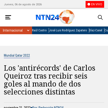
EN VIVO
Jueves, 06 de agosto de 2026
Raúl Castro
José Luis Rodríguez Zapatero
Díaz-Canel
Cu
Mundial Qatar 2022
Los 'antirécords' de Carlos
Queiroz tras recibir seis
goles al mando de dos
selecciones distintas
noviembre 21, 2022
Por: Redacción NTN24