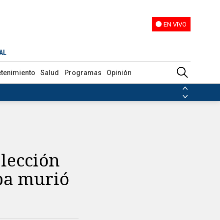
EN VIVO
EN VIVO
te de tránsito
AL
etenimiento
Salud
Programas
Opinión
ias de las FARC
ezuela
Nicolás Maduro
Disidencias de las FARC
 en Venezuela
Nicolás Maduro
elección
pa murió