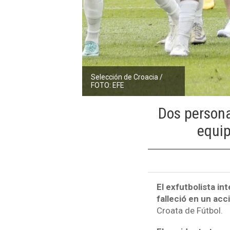
Selección de Croacia /
FOTO: EFE
Dos person
equip
El exfutbolista in
falleció en un acc
Croata de Fútbol.