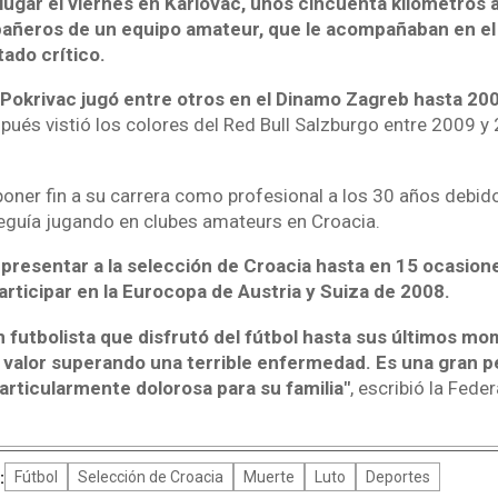
lugar el viernes en Karlovac, unos cincuenta kilómetros 
ñeros de un equipo amateur, que le acompañaban en el 
ado crítico.
Pokrivac jugó entre otros en el Dinamo Zagreb hasta 20
pués vistió los colores del Red Bull Salzburgo entre 2009 y
poner fin a su carrera como profesional a los 30 años debi
eguía jugando en clubes amateurs en Croacia.
epresentar a la selección de Croacia hasta en 15 ocasion
rticipar en la Eurocopa de Austria y Suiza de 2008.
n futbolista que disfrutó del fútbol hasta sus últimos m
valor superando una terrible enfermedad. Es una gran p
articularmente dolorosa para su familia"
, escribió la Fede
:
Fútbol
Selección de Croacia
Muerte
Luto
Deportes