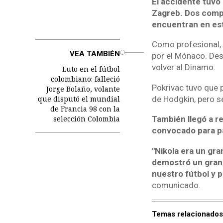
El accidente tuvo 
Zagreb. Dos compa
encuentran en est
Como profesional,
o
VEA TAMBIÉN
por el Mónaco. Des
volver al Dinamo.
Luto en el fútbol
colombiano: falleció
Pokrivac tuvo que 
Jorge Bolaño, volante
que disputó el mundial
de Hodgkin, pero s
de Francia 98 con la
selección Colombia
También llegó a r
convocado para pa
"Nikola era un gra
demostró un gran 
nuestro fútbol y p
comunicado.
Temas relacionados