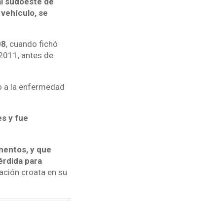
al sudoeste de
vehículo, se
08
, cuando fichó
 2011, antes de
do a la enfermedad
es y fue
omentos, y que
érdida para
ración croata en su