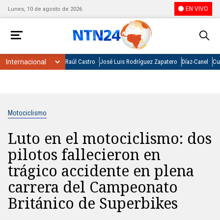
EN VIVO
Lunes, 10 de agosto de 2026
Raúl Castro
José Luis Rodríguez Zapatero
Díaz-Canel
Cu
Motociclismo
Luto en el motociclismo: dos
pilotos fallecieron en
trágico accidente en plena
carrera del Campeonato
Británico de Superbikes