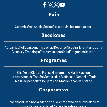
País
Colombia
Venezuela
México
Estados Unidos
Internacional
Secciones
Actualidad
Política
Economía
Judicial
Deportes
Nuestra Tele Internacional
Ciencia y Tecnología
Entretenimiento
Salud
Programas
Opinión
Programas
Clic Verde
Club de Prensa
El Informativo
Flash Fashion
La entrevista de Tomás Mosciatti
La Mañana
La Noche
La Tarde
Mesa de periodistas
Mujeres de Ataque
Razón de Estado
Corporativo
Responsabilidad Social
Atención al cliente
Atención al inversionista
Informe de sostenibilidad
Código de autorregulación