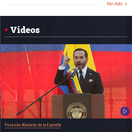
Ver más
Item
1
of
5
Videos
Posesión Abelardo de la Espriella