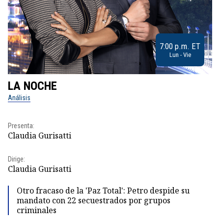
7:00 p.m. ET
Lun - Vie
LA NOCHE
L
Análisis
No
Pr
Presenta:
Id
Claudia Gurisatti
Dir
Dirige:
Id
Claudia Gurisatti
Otro fracaso de la 'Paz Total': Petro despide su
mandato con 22 secuestrados por grupos
criminales