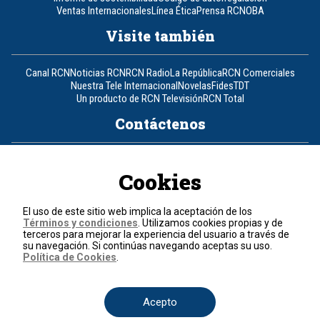
Ventas Internacionales
Línea Ética
Prensa RCN
OBA
Visite también
Canal RCN
Noticias RCN
RCN Radio
La República
RCN Comerciales
Nuestra Tele Internacional
Novelas
Fides
TDT
Un producto de RCN Televisión
RCN Total
Contáctenos
Teléfono
+57 (601) 426 92 92
Cookies
Política de datos personales
Política de cookies
El uso de este sitio web implica la aceptación de los
Términos y condiciones
Términos y condiciones
. Utilizamos cookies propias y de
terceros para mejorar la experiencia del usuario a través de
su navegación. Si continúas navegando aceptas su uso.
© 2026, RCN Medios.
Política de Cookies
.
Todos los derechos reservados.
Organización Ardila Lülle - www.oal.com.co
Acepto