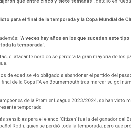
ijeron que entre cinco y siete semanas"
, detalló en rued
isto para el final de la temporada y la Copa Mundial de Cl
 además:
"A veces hay años en los que suceden este tipo
toda la temporada".
as, el atacante nórdico se perderá la gran mayoría de los p
gue.
ños de edad se vio obligado a abandonar el partido del pas
e final de la Copa FA en Bournemouth tras marcar su gol núm
 campeones de la Premier League 2023/2024, se han visto m
 presente temporada.
s sensibles para el elenco ‘Citizen’ fue la del ganador del Ba
añol Rodri, quien se perdió toda la temporada, pero que p