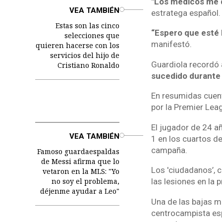
"Los médicos me d
o
VEA TAMBIÉN
estratega español.
Estas son las cinco
“Espero que esté l
selecciones que
manifestó.
quieren hacerse con los
servicios del hijo de
Guardiola recordó
Cristiano Ronaldo
sucedido durante 
En resumidas cuent
por la Premier Lea
El jugador de 24 a
o
VEA TAMBIÉN
1 en los cuartos d
campaña.
Famoso guardaespaldas
de Messi afirma que lo
Los 'ciudadanos’,
vetaron en la MLS: "Yo
no soy el problema,
las lesiones en la
déjenme ayudar a Leo"
Una de las bajas má
centrocampista esp