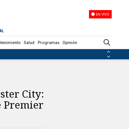
EN VIVO
EN VIVO
AL
etenimiento
Salud
Programas
Opinión
ias de las FARC
ezuela
Nicolás Maduro
Disidencias de las FARC
 en Venezuela
Nicolás Maduro
ter City:
e Premier