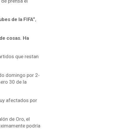
a de prensa el
ubes de la FIFA”
,
 de cosas. Ha
artidos que restan
ado domingo por 2-
ero 30 de la
uy afectados por
lón de Oro, el
róximamente podría