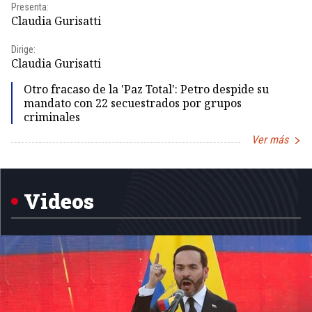
Presenta:
Pr
Claudia Gurisatti
Id
Dirige:
Dir
Claudia Gurisatti
Id
Otro fracaso de la 'Paz Total': Petro despide su
mandato con 22 secuestrados por grupos
criminales
Ver más
Item
1
of
5
Videos