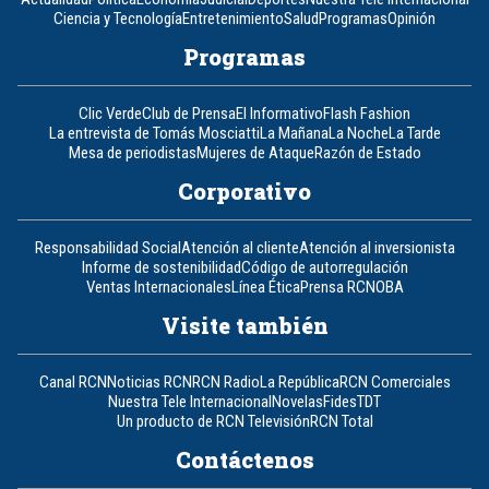
Ciencia y Tecnología
Entretenimiento
Salud
Programas
Opinión
Programas
Clic Verde
Club de Prensa
El Informativo
Flash Fashion
La entrevista de Tomás Mosciatti
La Mañana
La Noche
La Tarde
Mesa de periodistas
Mujeres de Ataque
Razón de Estado
Corporativo
Responsabilidad Social
Atención al cliente
Atención al inversionista
Informe de sostenibilidad
Código de autorregulación
Ventas Internacionales
Línea Ética
Prensa RCN
OBA
Visite también
Canal RCN
Noticias RCN
RCN Radio
La República
RCN Comerciales
Nuestra Tele Internacional
Novelas
Fides
TDT
Un producto de RCN Televisión
RCN Total
Contáctenos