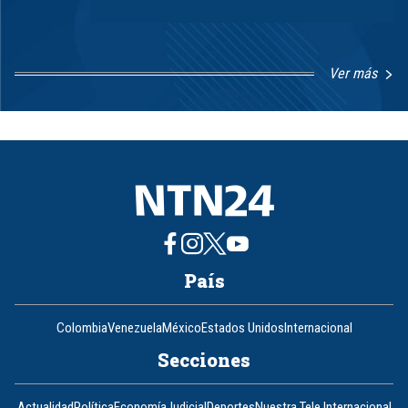
Ver más
Item
1
of
8
País
Colombia
Venezuela
México
Estados Unidos
Internacional
Secciones
Actualidad
Política
Economía
Judicial
Deportes
Nuestra Tele Internacional