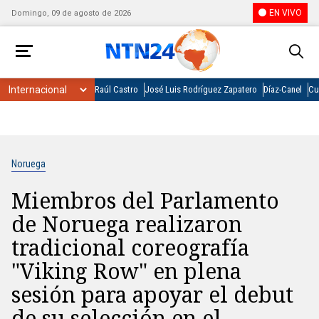
EN VIVO
Domingo, 09 de agosto de 2026
Raúl Castro
José Luis Rodríguez Zapatero
Díaz-Canel
Cu
Noruega
Miembros del Parlamento
de Noruega realizaron
tradicional coreografía
"Viking Row" en plena
sesión para apoyar el debut
de su selección en el