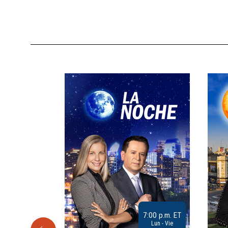
9:30 a.m. ET
7:00 p.m. ET
Sab
Lun - Vie