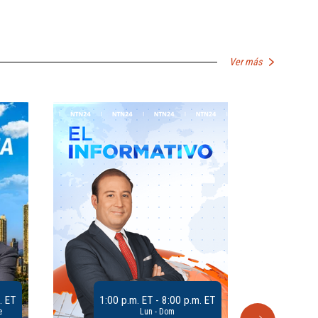
Ver más
. ET
1:00 p.m. ET - 8:00 p.m. ET
e
Lun - Dom