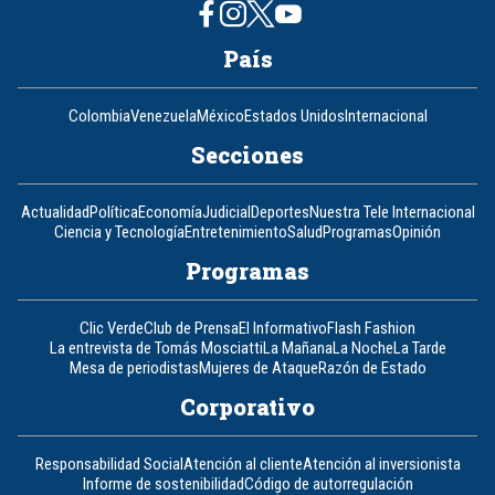
País
Colombia
Venezuela
México
Estados Unidos
Internacional
Secciones
Actualidad
Política
Economía
Judicial
Deportes
Nuestra Tele Internacional
Ciencia y Tecnología
Entretenimiento
Salud
Programas
Opinión
Programas
Clic Verde
Club de Prensa
El Informativo
Flash Fashion
La entrevista de Tomás Mosciatti
La Mañana
La Noche
La Tarde
Mesa de periodistas
Mujeres de Ataque
Razón de Estado
Corporativo
Responsabilidad Social
Atención al cliente
Atención al inversionista
Informe de sostenibilidad
Código de autorregulación