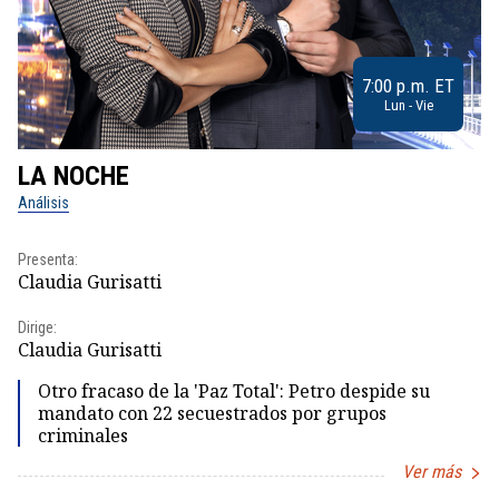
7:00 p.m. ET
Lun - Vie
LA NOCHE
L
Análisis
No
Presenta:
Pr
Claudia Gurisatti
Id
Dirige:
Dir
Claudia Gurisatti
Id
Otro fracaso de la 'Paz Total': Petro despide su
mandato con 22 secuestrados por grupos
criminales
Ver más
Item