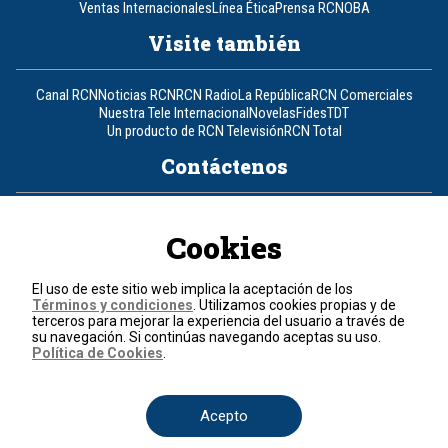
Ventas Internacionales
Línea Ética
Prensa RCN
OBA
Visite también
Canal RCN
Noticias RCN
RCN Radio
La República
RCN Comerciales
Nuestra Tele Internacional
Novelas
Fides
TDT
Un producto de RCN Televisión
RCN Total
Contáctenos
Teléfono
+57 (601) 426 92 92
Cookies
Política de datos personales
Política de cookies
El uso de este sitio web implica la aceptación de los
Términos y condiciones
Términos y condiciones
. Utilizamos cookies propias y de
terceros para mejorar la experiencia del usuario a través de
su navegación. Si continúas navegando aceptas su uso.
© 2026, RCN Medios.
Política de Cookies
.
Todos los derechos reservados.
Organización Ardila Lülle - www.oal.com.co
Acepto