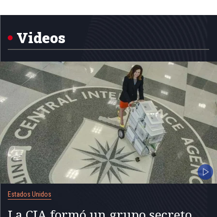
Item
1
of
5
Videos
Estados Unidos
La CIA formó un grupo secreto