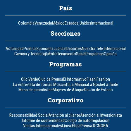
País
Colombia
Venezuela
México
Estados Unidos
Internacional
Secciones
Actualidad
Política
Economía
Judicial
Deportes
Nuestra Tele Internacional
Ciencia y Tecnología
Entretenimiento
Salud
Programas
Opinión
Programas
Clic Verde
Club de Prensa
El Informativo
Flash Fashion
La entrevista de Tomás Mosciatti
La Mañana
La Noche
La Tarde
Mesa de periodistas
Mujeres de Ataque
Razón de Estado
Corporativo
Responsabilidad Social
Atención al cliente
Atención al inversionista
Informe de sostenibilidad
Código de autorregulación
Ventas Internacionales
Línea Ética
Prensa RCN
OBA