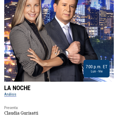
7:00 p.m. ET
Lun - Vie
LA NOCHE
L
Análisis
No
Presenta:
Pr
Claudia Gurisatti
Id