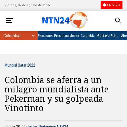
EN VIVO
Viernes, 07 de agosto de 2026
Elecciones Presidenciales en Colombia
Gustavo Petro
Abel
Mundial Qatar 2022
Colombia se aferra a un
milagro mundialista ante
Pekerman y su golpeada
Vinotinto
marzo 28, 2022
Por: Redacción NTN24