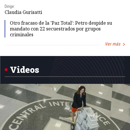
Dirige:
Dir
Claudia Gurisatti
Id
Otro fracaso de la 'Paz Total': Petro despide su
mandato con 22 secuestrados por grupos
criminales
Ver más
Item
1
of
5
Videos