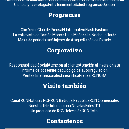
Ciencia y Tecnología
Entretenimiento
Salud
Programas
Opinión
Programas
Clic Verde
Club de Prensa
El Informativo
Flash Fashion
La entrevista de Tomás Mosciatti
La Mañana
La Noche
La Tarde
Mesa de periodistas
Mujeres de Ataque
Razón de Estado
Corporativo
Responsabilidad Social
Atención al cliente
Atención al inversionista
Informe de sostenibilidad
Código de autorregulación
Ventas Internacionales
Línea Ética
Prensa RCN
OBA
Visite también
Canal RCN
Noticias RCN
RCN Radio
La República
RCN Comerciales
Nuestra Tele Internacional
Novelas
Fides
TDT
Un producto de RCN Televisión
RCN Total
Contáctenos