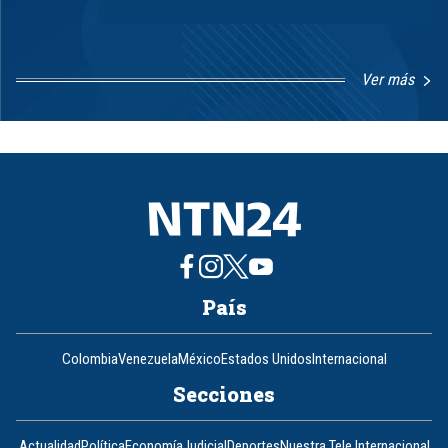
Ver más
Item
1
of
8
País
Colombia
Venezuela
México
Estados Unidos
Internacional
Secciones
Actualidad
Política
Economía
Judicial
Deportes
Nuestra Tele Internacional