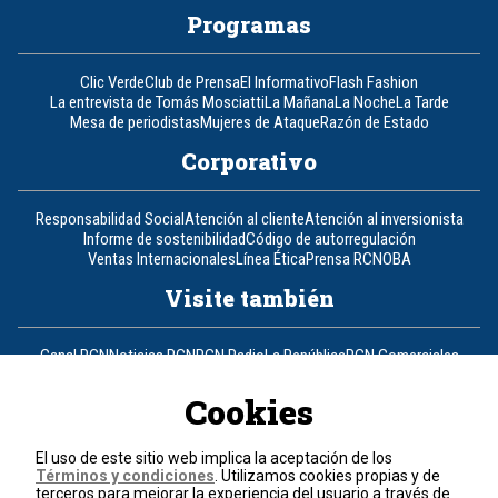
Programas
Clic Verde
Club de Prensa
El Informativo
Flash Fashion
La entrevista de Tomás Mosciatti
La Mañana
La Noche
La Tarde
Mesa de periodistas
Mujeres de Ataque
Razón de Estado
Corporativo
Responsabilidad Social
Atención al cliente
Atención al inversionista
Informe de sostenibilidad
Código de autorregulación
Ventas Internacionales
Línea Ética
Prensa RCN
OBA
Visite también
Canal RCN
Noticias RCN
RCN Radio
La República
RCN Comerciales
Nuestra Tele Internacional
Novelas
Fides
TDT
Un producto de RCN Televisión
RCN Total
Cookies
Contáctenos
El uso de este sitio web implica la aceptación de los
Términos y condiciones
. Utilizamos cookies propias y de
Teléfono
+57 (601) 426 92 92
terceros para mejorar la experiencia del usuario a través de