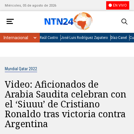
EN VIVO
Miércoles, 05 de agosto de 2026
Raúl Castro
José Luis Rodríguez Zapatero
Díaz-Canel
Cu
Mundial Qatar 2022
Video: Aficionados de
Arabia Saudita celebran con
el ‘Siuuu’ de Cristiano
Ronaldo tras victoria contra
Argentina