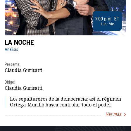
7:00 p.m. ET
Lun - Vie
LA NOCHE
L
Análisis
No
Presenta:
Pr
Claudia Gurisatti
Id
Dirige:
Dir
Claudia Gurisatti
Id
Los sepultureros de la democracia: así el régimen
Ortega-Murillo busca controlar todo el poder
Ver más
Item
1
of