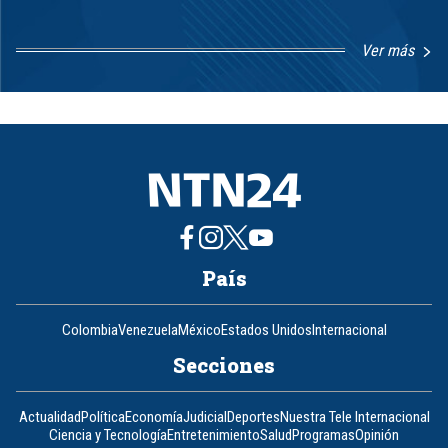
Ver más
Item
1
of
8
País
Colombia
Venezuela
México
Estados Unidos
Internacional
Secciones
Actualidad
Política
Economía
Judicial
Deportes
Nuestra Tele Internacional
Ciencia y Tecnología
Entretenimiento
Salud
Programas
Opinión