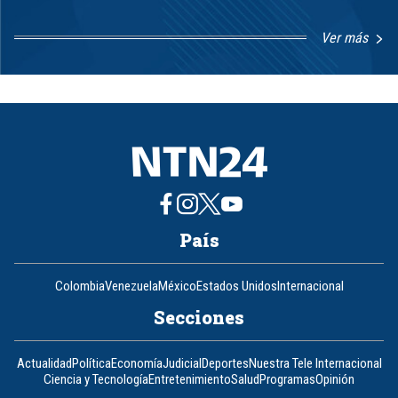
Ver más
Item
1
of
8
País
Colombia
Venezuela
México
Estados Unidos
Internacional
Secciones
Actualidad
Política
Economía
Judicial
Deportes
Nuestra Tele Internacional
Ciencia y Tecnología
Entretenimiento
Salud
Programas
Opinión