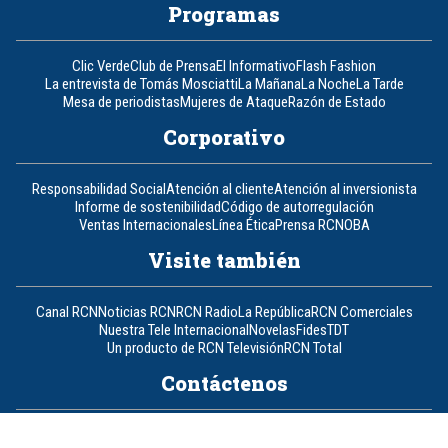
Programas
Clic Verde
Club de Prensa
El Informativo
Flash Fashion
La entrevista de Tomás Mosciatti
La Mañana
La Noche
La Tarde
Mesa de periodistas
Mujeres de Ataque
Razón de Estado
Corporativo
Responsabilidad Social
Atención al cliente
Atención al inversionista
Informe de sostenibilidad
Código de autorregulación
Ventas Internacionales
Línea Ética
Prensa RCN
OBA
Visite también
Canal RCN
Noticias RCN
RCN Radio
La República
RCN Comerciales
Nuestra Tele Internacional
Novelas
Fides
TDT
Un producto de RCN Televisión
RCN Total
Contáctenos
Teléfono
+57 (601) 426 92 92