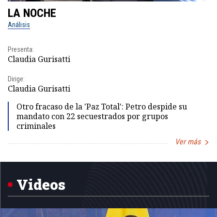
LA NOCHE
L
Análisis
No
Presenta:
Pr
Claudia Gurisatti
Id
Dirige:
Dir
Claudia Gurisatti
Id
Otro fracaso de la 'Paz Total': Petro despide su
mandato con 22 secuestrados por grupos
criminales
Ver más
Item
1
of
5
Videos