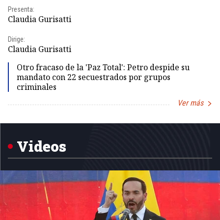
Presenta:
Pr
Claudia Gurisatti
Id
Dirige:
Dir
Claudia Gurisatti
Id
Otro fracaso de la 'Paz Total': Petro despide su
mandato con 22 secuestrados por grupos
criminales
Ver más
Item
1
of
5
Videos