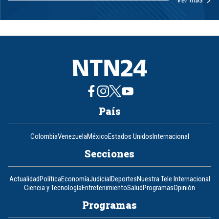
Item
1
of
8
País
Colombia
Venezuela
México
Estados Unidos
Internacional
Secciones
Actualidad
Política
Economía
Judicial
Deportes
Nuestra Tele Internacional
Ciencia y Tecnología
Entretenimiento
Salud
Programas
Opinión
Programas