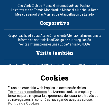
Clic Verde
Club de Prensa
El Informativo
Flash Fashion
La entrevista de Tomás Mosciatti
La Mañana
La Noche
La Tarde
Mesa de periodistas
Mujeres de Ataque
Razón de Estado
Corporativo
Responsabilidad Social
Atención al cliente
Atención al inversionista
Informe de sostenibilidad
Código de autorregulación
Ventas Internacionales
Línea Ética
Prensa RCN
OBA
Visite también
Canal RCN
Noticias RCN
RCN Radio
La República
RCN Comerciales
Nuestra Tele Internacional
Novelas
Fides
TDT
Un producto de RCN Televisión
RCN Total
Cookies
Contáctenos
El uso de este sitio web implica la aceptación de los
Términos y condiciones
. Utilizamos cookies propias y de
Teléfono
+57 (601) 426 92 92
terceros para mejorar la experiencia del usuario a través de
su navegación. Si continúas navegando aceptas su uso.
Política de Cookies
.
Política de datos personales