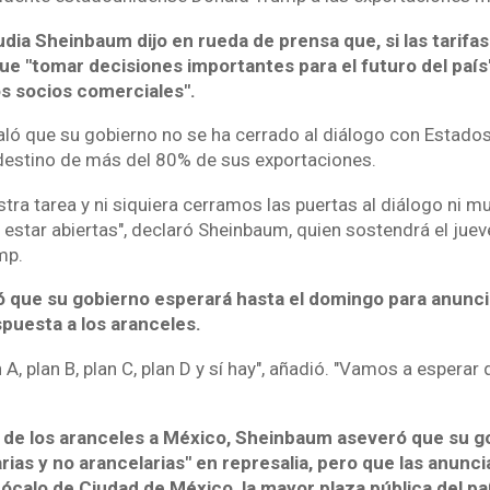
udia Sheinbaum dijo en rueda de prensa que, si las tarif
e "tomar decisiones importantes para el futuro del país"
os socios comerciales".
ló que su gobierno no se ha cerrado al diálogo con Estado
destino de más del 80% de sus exportaciones.
ra tarea y ni siquiera cerramos las puertas al diálogo ni
 estar abiertas", declaró Sheinbaum, quien sostendrá el jue
mp.
 que su gobierno esperará hasta el domingo para anunci
puesta a los aranceles.
 A, plan B, plan C, plan D y sí hay", añadió. "Vamos a esperar
n de los aranceles a México, Sheinbaum aseveró que su go
ias y no arancelarias" en represalia, pero que las anunci
ócalo de Ciudad de México, la mayor plaza pública del pa