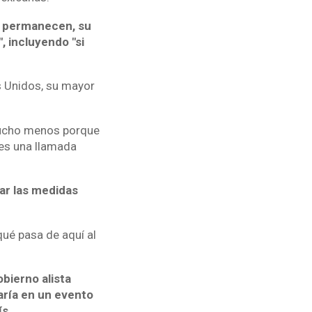
as permanecen, su
, incluyendo "si
s Unidos, su mayor
 mucho menos porque
ves una llamada
ar las medidas
 qué pasa de aquí al
bierno alista
aría en un evento
ís.