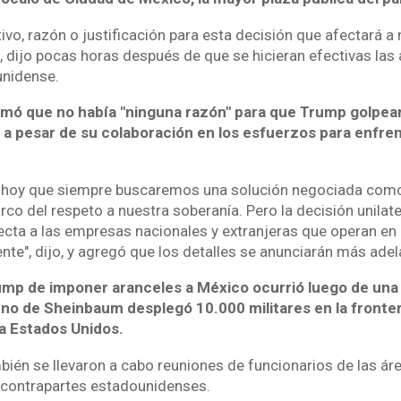
vo, razón o justificación para esta decisión que afectará a 
, dijo pocas horas después de que se hicieran efectivas la
unidense.
rmó que no había "ninguna razón" para que Trump golpea
 a pesar de su colaboración en los esfuerzos para enfren
ro hoy que siempre buscaremos una solución negociada com
rco del respeto a nuestra soberanía. Pero la decisión unilat
cta a las empresas nacionales y extranjeras que operan en 
nte", dijo, y agregó que los detalles se anunciarán más adel
ump de imponer aranceles a México ocurrió luego de un
rno de Sheinbaum desplegó 10.000 militares en la fronter
 a Estados Unidos.
bién se llevaron a cabo reuniones de funcionarios de las ár
 contrapartes estadounidenses.