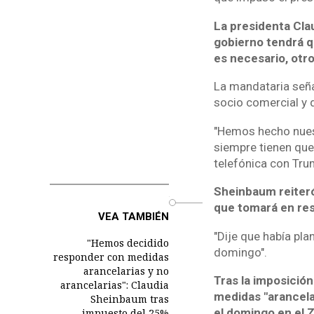
La presidenta Cla
gobierno tendrá qu
es necesario, otr
La mandataria seña
socio comercial y 
"Hemos hecho nuest
siempre tienen que
telefónica con Tru
Sheinbaum reiteró
o
que tomará en res
VEA TAMBIÉN
"Dije que había plan
"Hemos decidido
domingo".
responder con medidas
arancelarias y no
Tras la imposició
arancelarias": Claudia
medidas "arancelar
Sheinbaum tras
el domingo en el Z
impuesto del 25%