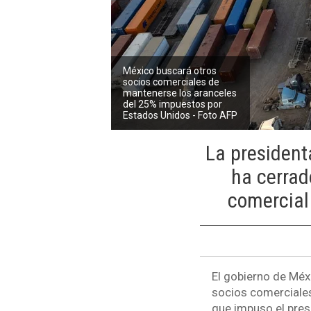
México buscará otros
socios comerciales de
mantenerse los aranceles
del 25% impuestos por
Estados Unidos - Foto AFP
La president
ha cerrad
comercial
El gobierno de Méx
socios comerciale
que impuso el pre