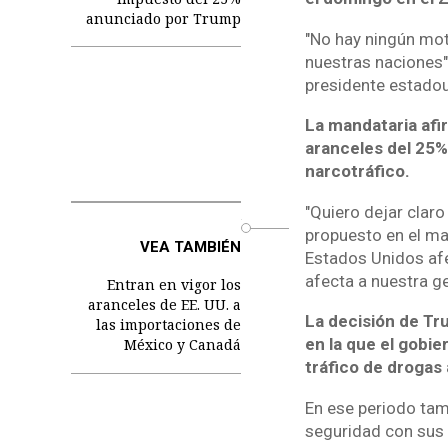
anunciado por Trump
"No hay ningún moti
nuestras naciones"
presidente estado
La mandataria afi
aranceles del 25%
narcotráfico.
"Quiero dejar cla
o
propuesto en el ma
VEA TAMBIÉN
Estados Unidos afe
afecta a nuestra ge
Entran en vigor los
aranceles de EE. UU. a
La decisión de Tr
las importaciones de
en la que el gobie
México y Canadá
tráfico de drogas
En ese periodo tam
seguridad con sus