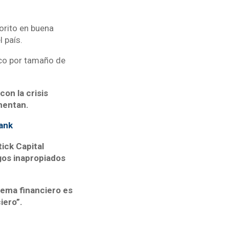
orito en buena
l país.
nco por tamaño de
con la crisis
umentan.
Bank
tick Capital
os inapropiados
tema financiero es
iero”.