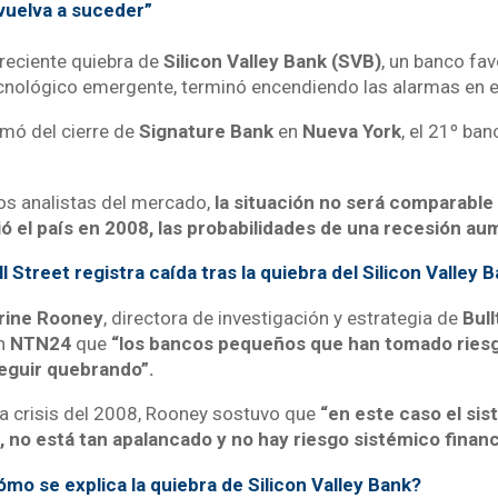
 vuelva a suceder”
 reciente quiebra de
Silicon Valley Bank (SVB)
, un banco fav
ecnológico emergente, terminó encendiendo las alarmas en e
mó del cierre de
Signature Bank
en
Nueva York
, el 21º ba
os analistas del mercado,
la situación no será comparable 
ió el país en 2008, las probabilidades de una recesión a
l Street registra caída tras la quiebra del Silicon Valley 
erine Rooney
, directora de investigación y estrategia de
Bull
en
NTN24
que
“los bancos pequeños que han tomado riesg
eguir quebrando”.
a crisis del 2008, Rooney sostuvo que
“en este caso el sis
 no está tan apalancado y no hay riesgo sistémico financ
mo se explica la quiebra de Silicon Valley Bank?