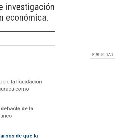
e investigación
ión económica.
ció la liquidación
iguraba como
 debacle de la
 banco
rarnos de que la