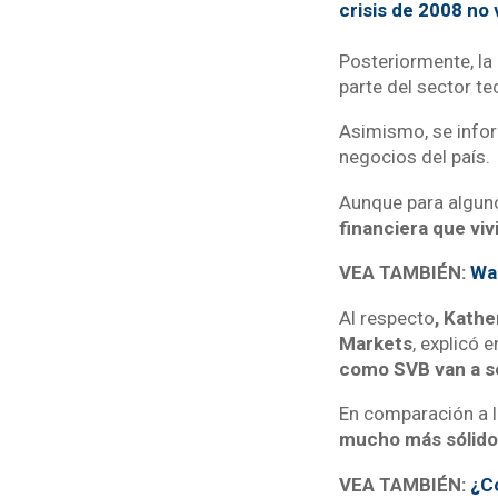
crisis de 2008 no
Posteriormente, la
parte del sector t
Asimismo, se infor
negocios del país.
Aunque para algun
financiera que viv
VEA TAMBIÉN:
Wal
Al respecto
, Kath
Markets
, explicó 
como SVB van a s
En comparación a l
mucho más sólido,
VEA TAMBIÉN:
¿Có