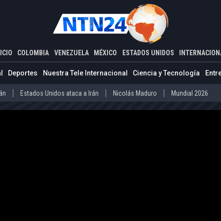
ADOS UNIDOS
INTERNACIONAL
bancos en EE. UU. con la crisis de 2008?
ICIO
COLOMBIA
VENEZUELA
MÉXICO
ESTADOS UNIDOS
INTERNACION
Estados Unidos ataca a Irán
Nicolás Maduro
Mundial 2026
l
Deportes
Nuestra Tele Internacional
Ciencia y Tecnología
Entr
Díaz-Canel
Cuba
Mundial 2026
rán
Estados Unidos ataca a Irán
Nicolás Maduro
Mundial 2026
o
Abelardo de la Espriella
Iván Cepeda
Donald Trump
Disidenc
ero
Díaz-Canel
Cuba
Mundial 2026
La Guaira
Delcy Rodríguez
Donald Trump
Presos políticos en Ven
vo Petro
Abelardo de la Espriella
Iván Cepeda
Donald Trump
arteles mexicanos
Donald Trump
la
La Guaira
Delcy Rodríguez
Donald Trump
Presos políticos
co
Carteles mexicanos
Donald Trump