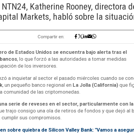
 NTN24, Katherine Rooney, directora d
apital Markets, habló sobre la situac
Compartir en:
ero de Estados Unidos se encuentra bajo alerta tras el
 bancos
, lo que forzó a las autoridades a tomar medidas
upación de los inversores.
zó a inquietar al sector el pasado miércoles cuando se cono
k
, un pequeño banco regional en
La Jolla (California)
que f
 la comunidad de las criptomonedas.
una serie de reveses en el sector, particularmente con la
que trajo consigo una ola de retiros de fondos y que dejó al
ra cumplir sus compromisos.
en sobre quiebra de Silicon Valley Bank: "Vamos a asegu