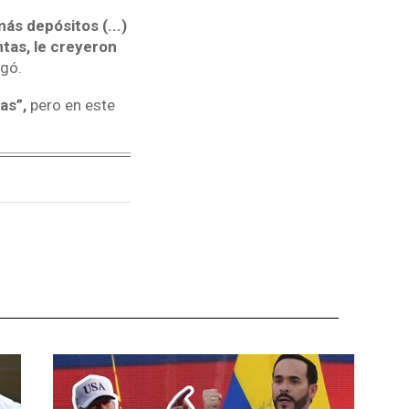
ás depósitos (...)
tas, le creyeron
egó.
as”,
pero en este