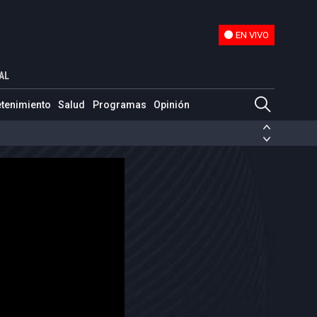
EN VIVO
EN VIVO
AL
etenimiento
Salud
Programas
Opinión
ias de las FARC
ezuela
Nicolás Maduro
Disidencias de las FARC
 en Venezuela
Nicolás Maduro