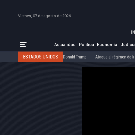
INICIO
COLOMBIA
VENEZUELA
MÉXICO
EST
Viernes, 07 de agosto de 2026
¿Se puede comparar la quiebra actual de 
INICIO
ECONOMÍA
IN
ESTADOS UNIDOS
Donald Trump
Ataque al régimen de Irán
Actualidad
Política
Economía
Judicia
INTERNACIONAL
Raúl Castro
José Luis Rodríguez Zapatero
ESTADOS UNIDOS
Donald Trump
Ataque al régimen de I
COLOMBIA
Elecciones Presidenciales en Colombia
Gustavo Petr
INTERNACIONAL
Raúl Castro
José Luis Rodríguez Zapat
VENEZUELA
Juicio contra Maduro
Terremoto en Venezuela
COLOMBIA
Elecciones Presidenciales en Colombia
Gusta
MÉXICO
Claudia Sheinbaum
Mundial 2026
Narcotráfico
C
VENEZUELA
Juicio contra Maduro
Terremoto en Venezue
MÉXICO
Claudia Sheinbaum
Mundial 2026
Narcotráfi