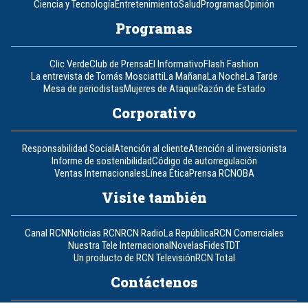
Ciencia y Tecnología
Entretenimiento
Salud
Programas
Opinión
Programas
Clic Verde
Club de Prensa
El Informativo
Flash Fashion
La entrevista de Tomás Mosciatti
La Mañana
La Noche
La Tarde
Mesa de periodistas
Mujeres de Ataque
Razón de Estado
Corporativo
Responsabilidad Social
Atención al cliente
Atención al inversionista
Informe de sostenibilidad
Código de autorregulación
Ventas Internacionales
Línea Ética
Prensa RCN
OBA
Visite también
Canal RCN
Noticias RCN
RCN Radio
La República
RCN Comerciales
Nuestra Tele Internacional
Novelas
Fides
TDT
Un producto de RCN Televisión
RCN Total
Contáctenos