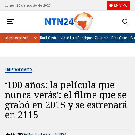
EN VIVO
Lunes, 10 de agosto de 2026
Raúl Castro
José Luis Rodríguez Zapatero
Díaz-Canel
Cu
Entretenimiento
‘100 años: la película que
nunca verás’: el filme que se
grabó en 2015 y se estrenará
en 2115
abril 6, 2022
Por: Redacción NTN24