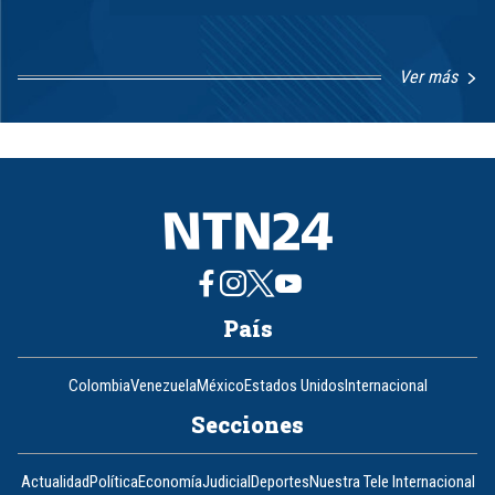
Ver más
Item
1
of
8
País
Colombia
Venezuela
México
Estados Unidos
Internacional
Secciones
Actualidad
Política
Economía
Judicial
Deportes
Nuestra Tele Internacional