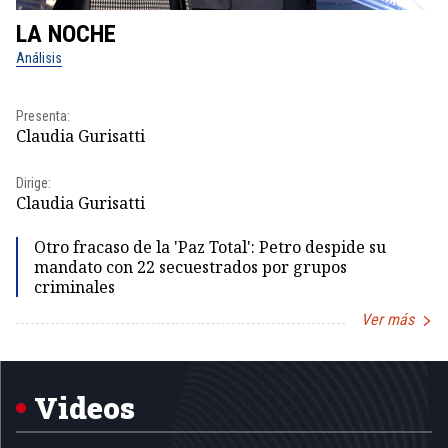
LA NOCHE
L
Análisis
No
Pr
Presenta:
Id
Claudia Gurisatti
Dir
Dirige:
Id
Claudia Gurisatti
Otro fracaso de la 'Paz Total': Petro despide su
mandato con 22 secuestrados por grupos
criminales
Ver más
Item
1
of
5
Videos