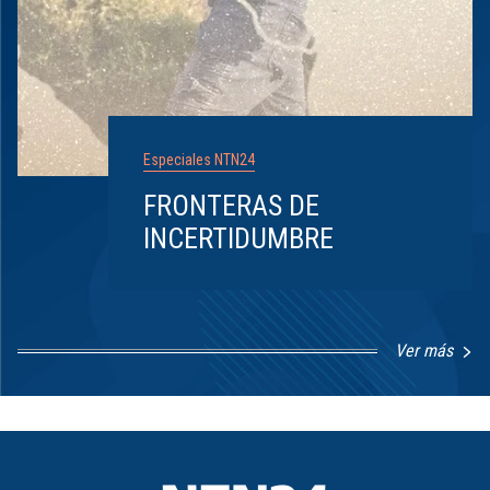
Especiales NTN24
FRONTERAS DE
INCERTIDUMBRE
Ver más
Item
1
of
8