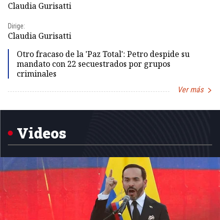
Claudia Gurisatti
Id
Dirige:
Dir
Claudia Gurisatti
Id
Otro fracaso de la 'Paz Total': Petro despide su
mandato con 22 secuestrados por grupos
criminales
Ver más
Item
1
of
5
Videos