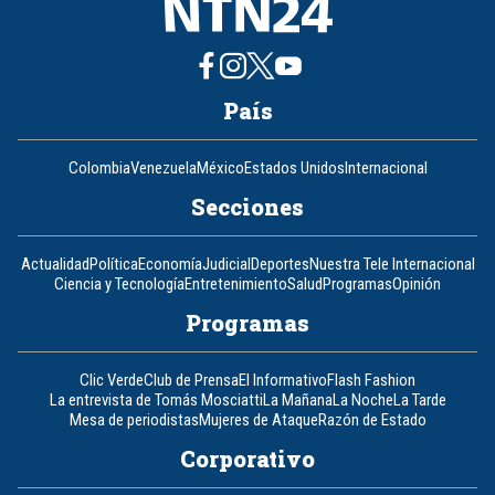
País
Colombia
Venezuela
México
Estados Unidos
Internacional
Secciones
Actualidad
Política
Economía
Judicial
Deportes
Nuestra Tele Internacional
Ciencia y Tecnología
Entretenimiento
Salud
Programas
Opinión
Programas
Clic Verde
Club de Prensa
El Informativo
Flash Fashion
La entrevista de Tomás Mosciatti
La Mañana
La Noche
La Tarde
Mesa de periodistas
Mujeres de Ataque
Razón de Estado
Corporativo