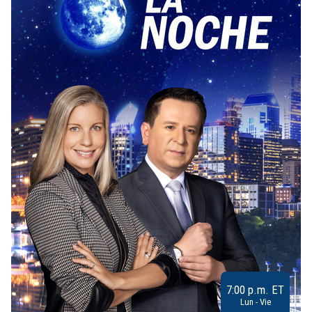
7:00 p.m. ET
Lun - Vie