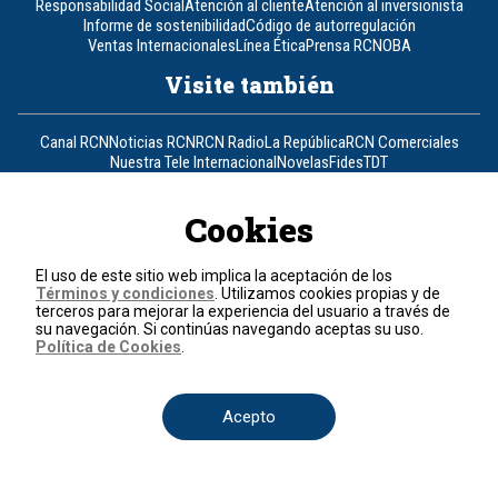
Responsabilidad Social
Atención al cliente
Atención al inversionista
Informe de sostenibilidad
Código de autorregulación
Ventas Internacionales
Línea Ética
Prensa RCN
OBA
Visite también
Canal RCN
Noticias RCN
RCN Radio
La República
RCN Comerciales
Nuestra Tele Internacional
Novelas
Fides
TDT
Un producto de RCN Televisión
RCN Total
Contáctenos
Cookies
El uso de este sitio web implica la aceptación de los
Teléfono
+57 (601) 426 92 92
Términos y condiciones
. Utilizamos cookies propias y de
terceros para mejorar la experiencia del usuario a través de
su navegación. Si continúas navegando aceptas su uso.
Política de datos personales
Política de Cookies
.
Política de cookies
Términos y condiciones
© 2026, RCN Medios.
Acepto
Todos los derechos reservados.
Organización Ardila Lülle - www.oal.com.co