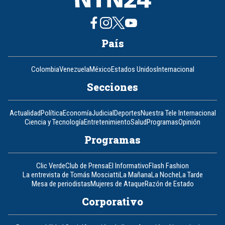
País
Colombia
Venezuela
México
Estados Unidos
Internacional
Secciones
Actualidad
Política
Economía
Judicial
Deportes
Nuestra Tele Internacional
Ciencia y Tecnología
Entretenimiento
Salud
Programas
Opinión
Programas
Clic Verde
Club de Prensa
El Informativo
Flash Fashion
La entrevista de Tomás Mosciatti
La Mañana
La Noche
La Tarde
Mesa de periodistas
Mujeres de Ataque
Razón de Estado
Corporativo