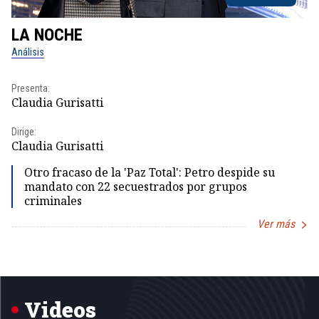
LA NOCHE
L
Análisis
No
Presenta:
Pr
Claudia Gurisatti
Id
Dirige:
Dir
Claudia Gurisatti
Id
Otro fracaso de la 'Paz Total': Petro despide su
mandato con 22 secuestrados por grupos
criminales
Ver más
Item
1
of
5
Videos