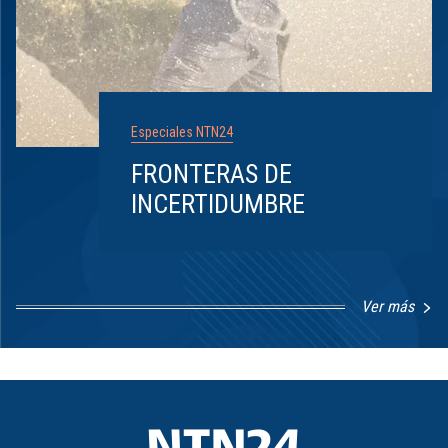
Especiales NTN24
FRONTERAS DE
INCERTIDUMBRE
Ver más
Item
1
of
8