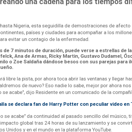
reando una cadena para los tiempos difí
hasta Nigeria, esta seguidilla de demostraciones de afecto
continentes, países y ciudades para acompañar a los millon
ara evitar un contagio de la enfermedad.
s de 7 minutos de duración, puede verse a estrellas de la 
felck, Ana de Armas, Ricky Martin, Gustavo Dudamel, Ós
milo o Zoe Saldaña dándose besos con sus parejas para il
queño.
á libre la pista, por ahora toca abrir las ventanas y llegar h
saldremos de nuevo? Eso nadie lo sabe, mejor por ahora no
 se acabe", dijo Residente en un comunicado de la compañí
lía se declara fan de Harry Potter con peculiar video en
 se acabe" da continuidad al pasado sencillo del músico, tit
 impacto global tras 24 horas de su lanzamiento y se convir
s Unidos y en el mundo en la plataforma YouTube.