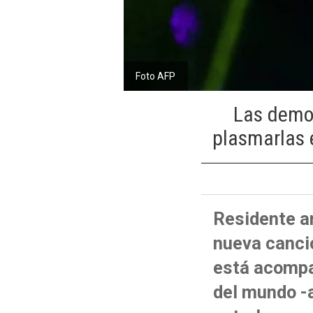
Foto AFP
Las demos
plasmarlas e
Residente an
nueva canció
está acompa
del mundo -