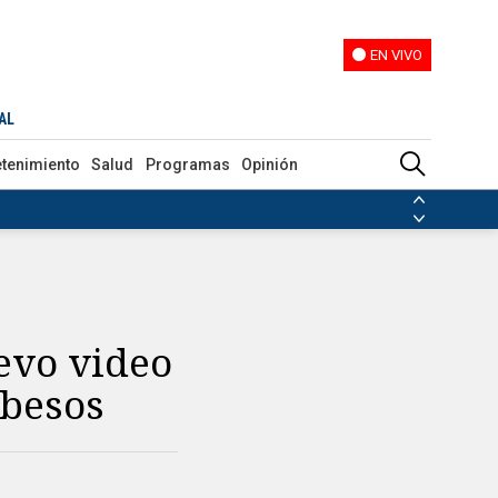
EN VIVO
EN VIVO
AL
etenimiento
Salud
Programas
Opinión
ias de las FARC
ezuela
Nicolás Maduro
Disidencias de las FARC
 en Venezuela
Nicolás Maduro
evo video
 besos