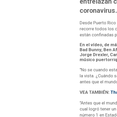
entrelazan c
coronavirus.
Desde Puerto Rico 
recorre todos los 
están confinadas p
En el vídeo, de má
Bad Bunny, Ben Af
Jorge Drexler, Ca
músico puertorri
"No se cuando estar
la vista. ¿Cuándo 
antes que el mundo
VEA TAMBIÉN:
Tha
"Antes que el mundo
cual logró tener un
número 1 en Estado