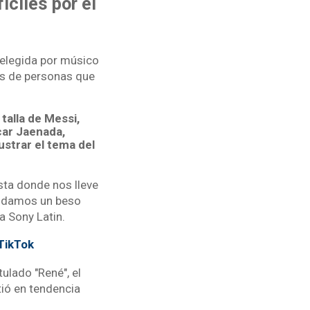
ciles por el
 elegida por músico
es de personas que
talla de Messi,
car Jaenada,
ustrar el tema del
asta donde nos lleve
s damos un beso
a Sony Latin.
 TikTok
ulado "René", el
tió en tendencia