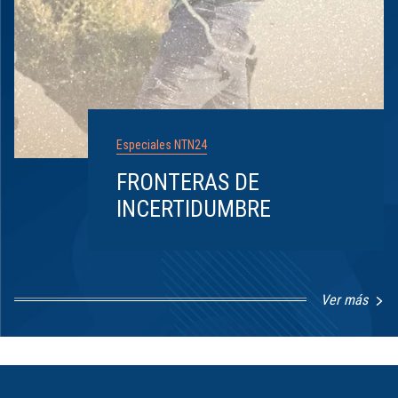
Especiales NTN24
FRONTERAS DE
INCERTIDUMBRE
Ver más
Item
1
of
8