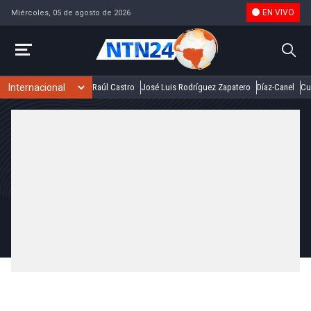
EN VIVO
Miércoles, 05 de agosto de 2026
Raúl Castro
José Luis Rodríguez Zapatero
Díaz-Canel
Cu