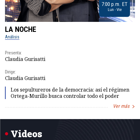
7:00 p.m. ET
Lun - Vie
LA NOCHE
L
Análisis
No
Presenta:
Pr
Claudia Gurisatti
Id
Dirige:
Dir
Claudia Gurisatti
Id
Los sepultureros de la democracia: así el régimen
Ortega-Murillo busca controlar todo el poder
Ver más
Item
1
of
5
Videos