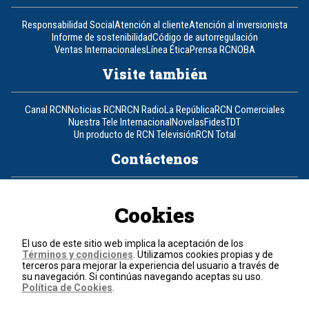
Responsabilidad Social
Atención al cliente
Atención al inversionista
Informe de sostenibilidad
Código de autorregulación
Ventas Internacionales
Línea Ética
Prensa RCN
OBA
Visite también
Canal RCN
Noticias RCN
RCN Radio
La República
RCN Comerciales
Nuestra Tele Internacional
Novelas
Fides
TDT
Un producto de RCN Televisión
RCN Total
Contáctenos
Teléfono
+57 (601) 426 92 92
Cookies
Política de datos personales
Política de cookies
El uso de este sitio web implica la aceptación de los
Términos y condiciones
Términos y condiciones
. Utilizamos cookies propias y de
terceros para mejorar la experiencia del usuario a través de
su navegación. Si continúas navegando aceptas su uso.
© 2026, RCN Medios.
Política de Cookies
.
Todos los derechos reservados.
Organización Ardila Lülle - www.oal.com.co