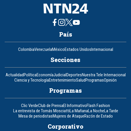
País
Colombia
Venezuela
México
Estados Unidos
Internacional
Secciones
Actualidad
Política
Economía
Judicial
Deportes
Nuestra Tele Internacional
Ciencia y Tecnología
Entretenimiento
Salud
Programas
Opinión
Programas
Clic Verde
Club de Prensa
El Informativo
Flash Fashion
La entrevista de Tomás Mosciatti
La Mañana
La Noche
La Tarde
Mesa de periodistas
Mujeres de Ataque
Razón de Estado
Corporativo