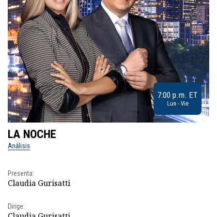
7:00 p.m. ET
Lun - Vie
LA NOCHE
L
Análisis
No
Pr
Presenta:
Id
Claudia Gurisatti
Dir
Dirige:
Id
Claudia Gurisatti