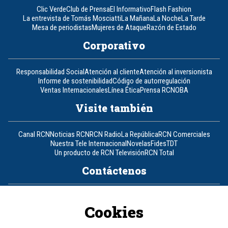
Clic Verde
Club de Prensa
El Informativo
Flash Fashion
La entrevista de Tomás Mosciatti
La Mañana
La Noche
La Tarde
Mesa de periodistas
Mujeres de Ataque
Razón de Estado
Corporativo
Responsabilidad Social
Atención al cliente
Atención al inversionista
Informe de sostenibilidad
Código de autorregulación
Ventas Internacionales
Línea Ética
Prensa RCN
OBA
Visite también
Canal RCN
Noticias RCN
RCN Radio
La República
RCN Comerciales
Nuestra Tele Internacional
Novelas
Fides
TDT
Un producto de RCN Televisión
RCN Total
Contáctenos
Teléfono
+57 (601) 426 92 92
Cookies
Política de datos personales