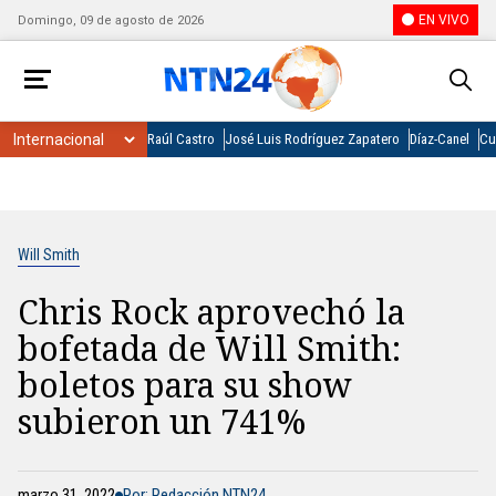
EN VIVO
Domingo, 09 de agosto de 2026
Raúl Castro
José Luis Rodríguez Zapatero
Díaz-Canel
Cu
Will Smith
Chris Rock aprovechó la
bofetada de Will Smith:
boletos para su show
subieron un 741%
marzo 31, 2022
Por: Redacción NTN24