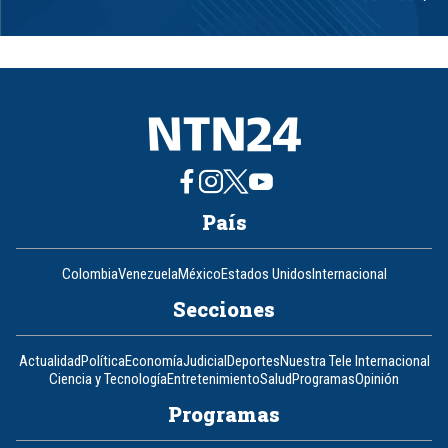
Item
1
of
8
País
Colombia
Venezuela
México
Estados Unidos
Internacional
Secciones
Actualidad
Política
Economía
Judicial
Deportes
Nuestra Tele Internacional
Ciencia y Tecnología
Entretenimiento
Salud
Programas
Opinión
Programas