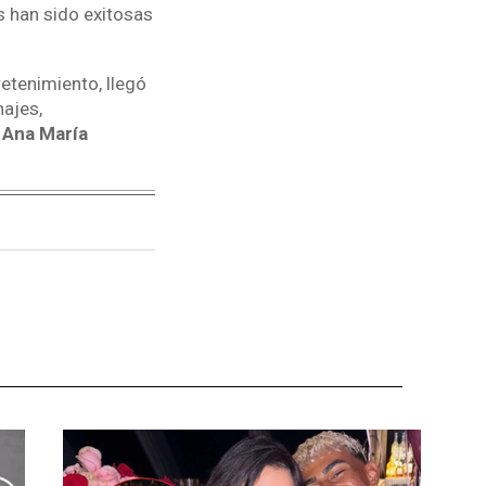
es han sido exitosas
retenimiento, llegó
najes,
 Ana María