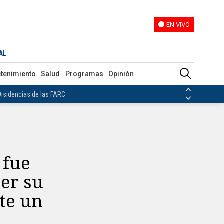
EN VIVO
EN VIVO
vio juntos durante un evento
AL
ias de las FARC
etenimiento
Salud
Programas
Opinión
ezuela
Nicolás Maduro
Disidencias de las FARC
 en Venezuela
Nicolás Maduro
 fue
er su
te un