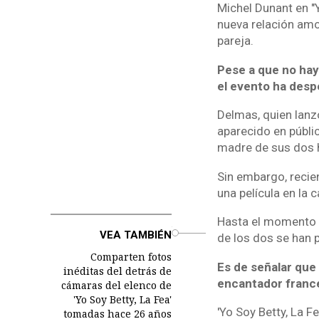
Michel Dunant en "
nueva relación amo
pareja.
Pese a que no hay
el evento ha despe
Delmas, quien lanzó
aparecido en públi
madre de sus dos hi
Sin embargo, recie
una película en la 
Hasta el momento s
o
VEA TAMBIÉN
de los dos se han 
Comparten fotos
Es de señalar que 
inéditas del detrás de
encantador francé
cámaras del elenco de
'Yo Soy Betty, La Fea'
'Yo Soy Betty, La Fe
tomadas hace 26 años