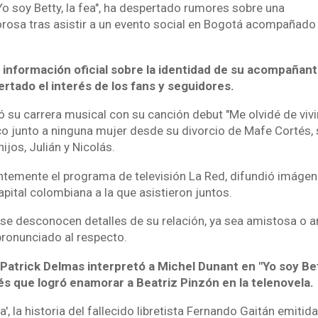
Yo soy Betty, la fea", ha despertado rumores sobre una
rosa tras asistir a un evento social en Bogotá acompañado
 información oficial sobre la identidad de su acompañant
rtado el interés de los fans y seguidores.
 su carrera musical con su canción debut "Me olvidé de vivir
co junto a ninguna mujer desde su divorcio de Mafe Cortés,
jos, Julián y Nicolás.
ntemente el programa de televisión La Red, difundió imágen
capital colombiana a la que asistieron juntos.
e desconocen detalles de su relación, ya sea amistosa o 
pronunciado al respecto.
Patrick Delmas interpretó a Michel Dunant en "Yo soy Betty
s que logró enamorar a Beatriz Pinzón en la telenovela.
a', la historia del fallecido libretista Fernando Gaitán emitid