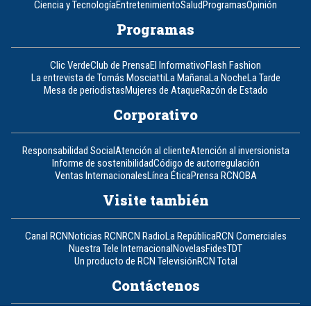
Ciencia y Tecnología
Entretenimiento
Salud
Programas
Opinión
Programas
Clic Verde
Club de Prensa
El Informativo
Flash Fashion
La entrevista de Tomás Mosciatti
La Mañana
La Noche
La Tarde
Mesa de periodistas
Mujeres de Ataque
Razón de Estado
Corporativo
Responsabilidad Social
Atención al cliente
Atención al inversionista
Informe de sostenibilidad
Código de autorregulación
Ventas Internacionales
Línea Ética
Prensa RCN
OBA
Visite también
Canal RCN
Noticias RCN
RCN Radio
La República
RCN Comerciales
Nuestra Tele Internacional
Novelas
Fides
TDT
Un producto de RCN Televisión
RCN Total
Contáctenos