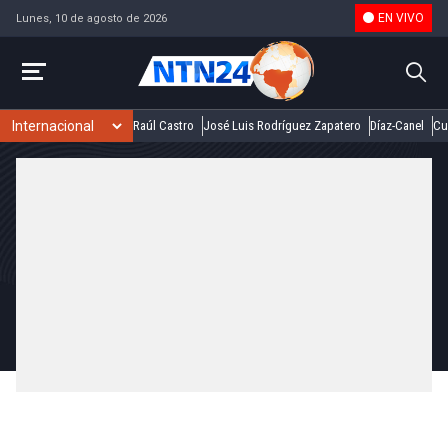
EN VIVO
Lunes, 10 de agosto de 2026
Raúl Castro
José Luis Rodríguez Zapatero
Díaz-Canel
Cu