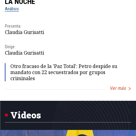
LA NOCHE
L
Análisis
No
Pr
Presenta:
Id
Claudia Gurisatti
Dir
Dirige:
Id
Claudia Gurisatti
Otro fracaso de la 'Paz Total': Petro despide su
mandato con 22 secuestrados por grupos
criminales
Ver más
Item
1
of
5
Videos