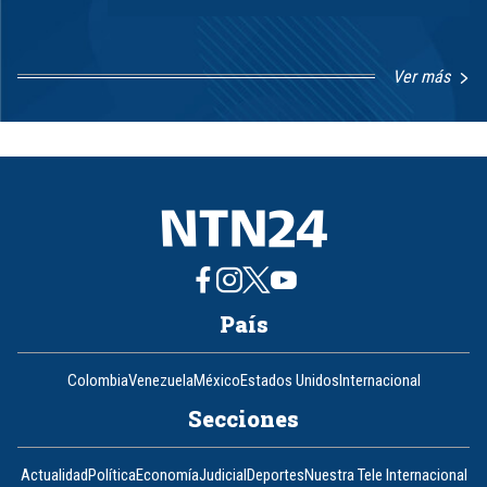
Ver más
Item
1
of
8
País
Colombia
Venezuela
México
Estados Unidos
Internacional
Secciones
Actualidad
Política
Economía
Judicial
Deportes
Nuestra Tele Internacional