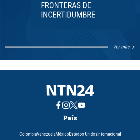
FRONTERAS DE
INCERTIDUMBRE
Ver más
Item
1
of
8
País
Colombia
Venezuela
México
Estados Unidos
Internacional