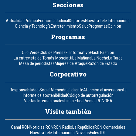
Secciones
Actualidad
Política
Economía
Judicial
Deportes
Nuestra Tele Internacional
Ciencia y Tecnología
Entretenimiento
Salud
Programas
Opinión
Programas
Clic Verde
Club de Prensa
El Informativo
Flash Fashion
La entrevista de Tomás Mosciatti
La Mañana
La Noche
La Tarde
Mesa de periodistas
Mujeres de Ataque
Razón de Estado
Corporativo
Responsabilidad Social
Atención al cliente
Atención al inversionista
Informe de sostenibilidad
Código de autorregulación
Ventas Internacionales
Línea Ética
Prensa RCN
OBA
Visite también
Canal RCN
Noticias RCN
RCN Radio
La República
RCN Comerciales
Nuestra Tele Internacional
Novelas
Fides
TDT