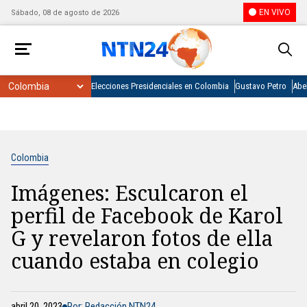
EN VIVO
Sábado, 08 de agosto de 2026
Elecciones Presidenciales en Colombia
Gustavo Petro
Abel
Colombia
Imágenes: Esculcaron el
perfil de Facebook de Karol
G y revelaron fotos de ella
cuando estaba en colegio
abril 20, 2023
Por: Redacción NTN24