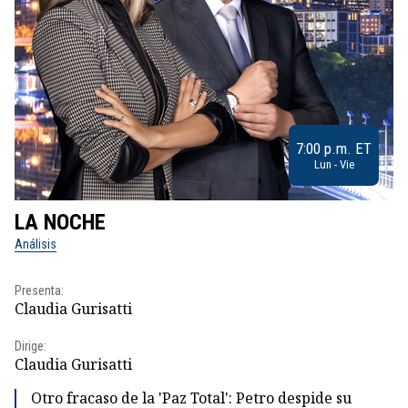
7:00 p.m. ET
Lun - Vie
LA NOCHE
L
Análisis
No
Presenta:
Pr
Claudia Gurisatti
Id
Dirige:
Dir
Claudia Gurisatti
Id
Otro fracaso de la 'Paz Total': Petro despide su