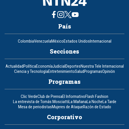
País
Colombia
Venezuela
México
Estados Unidos
Internacional
Secciones
Actualidad
Política
Economía
Judicial
Deportes
Nuestra Tele Internacional
Ciencia y Tecnología
Entretenimiento
Salud
Programas
Opinión
Programas
Clic Verde
Club de Prensa
El Informativo
Flash Fashion
La entrevista de Tomás Mosciatti
La Mañana
La Noche
La Tarde
Mesa de periodistas
Mujeres de Ataque
Razón de Estado
Corporativo