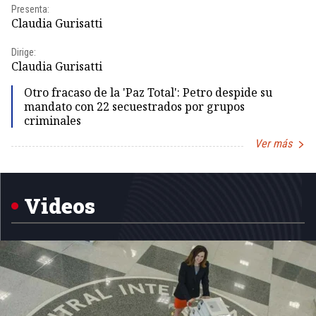
Presenta:
Pr
Claudia Gurisatti
Id
Dirige:
Dir
Claudia Gurisatti
Id
Otro fracaso de la 'Paz Total': Petro despide su
mandato con 22 secuestrados por grupos
criminales
Ver más
Item
1
of
5
Videos