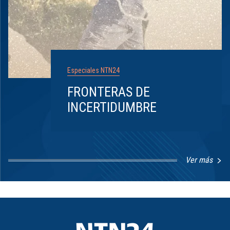
Especiales NTN24
FRONTERAS DE
INCERTIDUMBRE
Ver más
Item
1
of
8