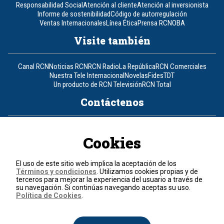
Responsabilidad Social
Atención al cliente
Atención al inversionista
Informe de sostenibilidad
Código de autorregulación
Ventas Internacionales
Línea Ética
Prensa RCN
OBA
Visite también
Canal RCN
Noticias RCN
RCN Radio
La República
RCN Comerciales
Nuestra Tele Internacional
Novelas
Fides
TDT
Un producto de RCN Televisión
RCN Total
Contáctenos
Teléfono
+57 (601) 426 92 92
Cookies
Política de datos personales
Política de cookies
El uso de este sitio web implica la aceptación de los
Términos y condiciones
Términos y condiciones
. Utilizamos cookies propias y de
terceros para mejorar la experiencia del usuario a través de
su navegación. Si continúas navegando aceptas su uso.
© 2026, RCN Medios.
Política de Cookies
.
Todos los derechos reservados.
Organización Ardila Lülle - www.oal.com.co