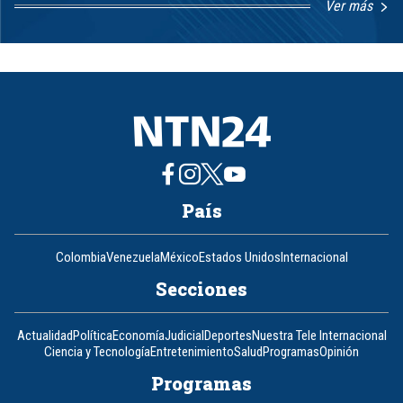
Ver más
Item
1
of
8
País
Colombia
Venezuela
México
Estados Unidos
Internacional
Secciones
Actualidad
Política
Economía
Judicial
Deportes
Nuestra Tele Internacional
Ciencia y Tecnología
Entretenimiento
Salud
Programas
Opinión
Programas