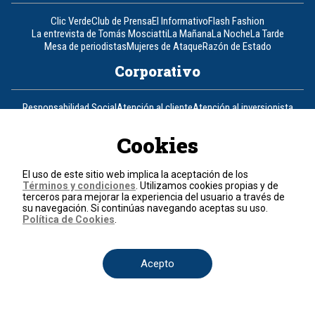
Clic Verde
Club de Prensa
El Informativo
Flash Fashion
La entrevista de Tomás Mosciatti
La Mañana
La Noche
La Tarde
Mesa de periodistas
Mujeres de Ataque
Razón de Estado
Corporativo
Responsabilidad Social
Atención al cliente
Atención al inversionista
Informe de sostenibilidad
Código de autorregulación
Ventas Internacionales
Línea Ética
Prensa RCN
OBA
Cookies
Visite también
El uso de este sitio web implica la aceptación de los
Términos y condiciones
. Utilizamos cookies propias y de
Canal RCN
Noticias RCN
RCN Radio
La República
RCN Comerciales
terceros para mejorar la experiencia del usuario a través de
Nuestra Tele Internacional
Novelas
Fides
TDT
su navegación. Si continúas navegando aceptas su uso.
Un producto de RCN Televisión
RCN Total
Política de Cookies
.
Contáctenos
Acepto
Teléfono
+57 (601) 426 92 92