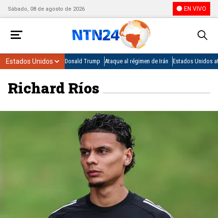
EN VIVO
Sábado, 08 de agosto de 2026
Donald Trump
Ataque al régimen de Irán
Estados Unidos at
Richard Ríos