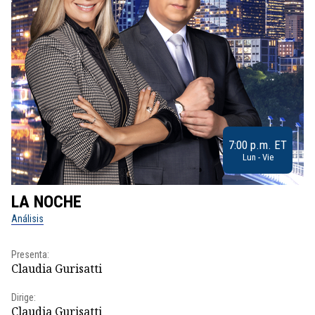
7:00 p.m. ET
Lun - Vie
LA NOCHE
L
Análisis
No
Presenta:
Pr
Claudia Gurisatti
Id
Dirige:
Dir
Claudia Gurisatti
Id