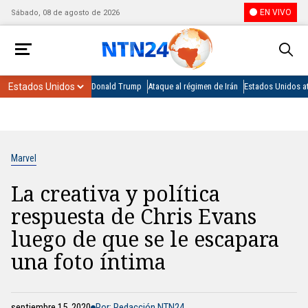
EN VIVO
Sábado, 08 de agosto de 2026
Donald Trump
Ataque al régimen de Irán
Estados Unidos at
Marvel
La creativa y política
respuesta de Chris Evans
luego de que se le escapara
una foto íntima
septiembre 15, 2020
Por: Redacción NTN24