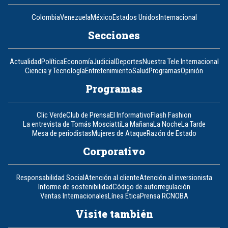
Colombia
Venezuela
México
Estados Unidos
Internacional
Secciones
Actualidad
Política
Economía
Judicial
Deportes
Nuestra Tele Internacional
Ciencia y Tecnología
Entretenimiento
Salud
Programas
Opinión
Programas
Clic Verde
Club de Prensa
El Informativo
Flash Fashion
La entrevista de Tomás Mosciatti
La Mañana
La Noche
La Tarde
Mesa de periodistas
Mujeres de Ataque
Razón de Estado
Corporativo
Responsabilidad Social
Atención al cliente
Atención al inversionista
Informe de sostenibilidad
Código de autorregulación
Ventas Internacionales
Línea Ética
Prensa RCN
OBA
Visite también