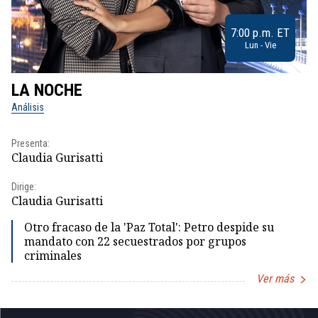
7:00 p.m. ET
Lun - Vie
LA NOCHE
L
Análisis
No
Presenta:
Pr
Claudia Gurisatti
Id
Dirige:
Dir
Claudia Gurisatti
Id
Otro fracaso de la 'Paz Total': Petro despide su
mandato con 22 secuestrados por grupos
criminales
Ver más
Item
1