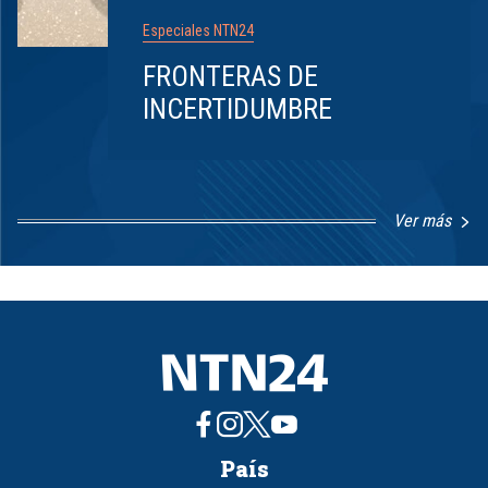
Especiales NTN24
FRONTERAS DE
INCERTIDUMBRE
Ver más
Item
1
of
8
País