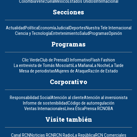
Colombia
Venezuela
México
Estados Unidos
Internacional
Secciones
Actualidad
Política
Economía
Judicial
Deportes
Nuestra Tele Internacional
Ciencia y Tecnología
Entretenimiento
Salud
Programas
Opinión
Programas
Clic Verde
Club de Prensa
El Informativo
Flash Fashion
La entrevista de Tomás Mosciatti
La Mañana
La Noche
La Tarde
Mesa de periodistas
Mujeres de Ataque
Razón de Estado
Corporativo
Responsabilidad Social
Atención al cliente
Atención al inversionista
Informe de sostenibilidad
Código de autorregulación
Ventas Internacionales
Línea Ética
Prensa RCN
OBA
Visite también
Canal RCN
Noticias RCN
RCN Radio
La República
RCN Comerciales