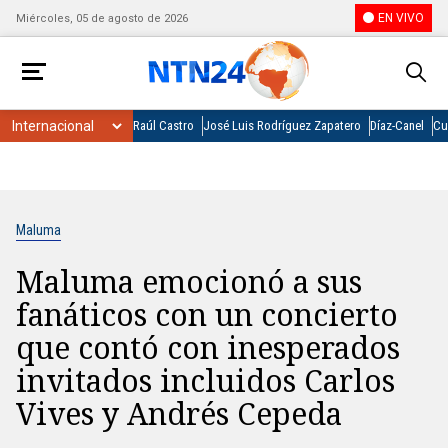
EN VIVO
Miércoles, 05 de agosto de 2026
Raúl Castro
José Luis Rodríguez Zapatero
Díaz-Canel
Cu
Maluma
Maluma emocionó a sus
fanáticos con un concierto
que contó con inesperados
invitados incluidos Carlos
Vives y Andrés Cepeda