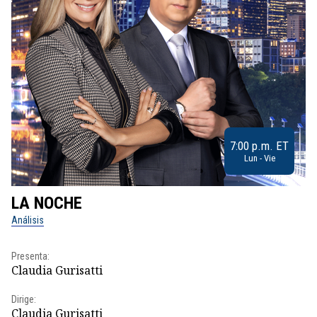
7:00 p.m. ET
Lun - Vie
LA NOCHE
L
Análisis
No
Presenta:
Pr
Claudia Gurisatti
Id
Dirige:
Dir
Claudia Gurisatti
Id