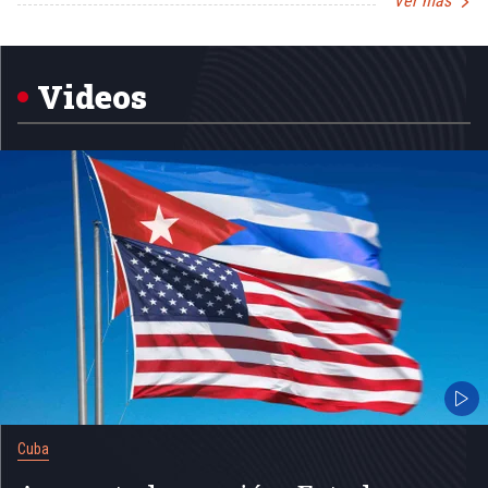
Ver más
Item
1
of
5
Videos
Cuba