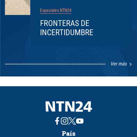
Especiales NTN24
FRONTERAS DE
INCERTIDUMBRE
Ver más
Item
1
of
8
País