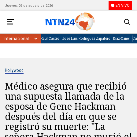
EN VIVO
Jueves, 06 de agosto de 2026
Raúl Castro
José Luis Rodríguez Zapatero
Díaz-Canel
Cu
Hollywood
Médico asegura que recibió
una supuesta llamada de la
esposa de Gene Hackman
después del día en que se
registró su muerte: "La
señora Hackman no murió el