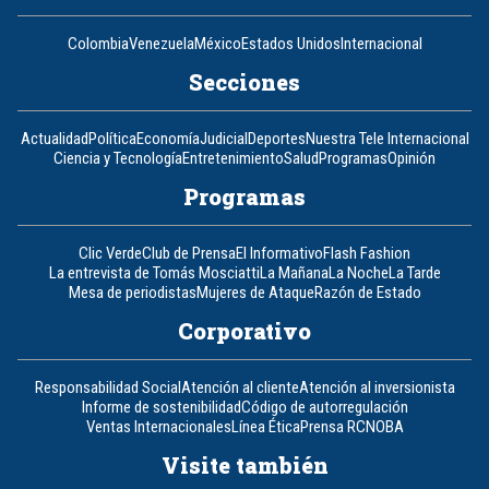
Colombia
Venezuela
México
Estados Unidos
Internacional
Secciones
Actualidad
Política
Economía
Judicial
Deportes
Nuestra Tele Internacional
Ciencia y Tecnología
Entretenimiento
Salud
Programas
Opinión
Programas
Clic Verde
Club de Prensa
El Informativo
Flash Fashion
La entrevista de Tomás Mosciatti
La Mañana
La Noche
La Tarde
Mesa de periodistas
Mujeres de Ataque
Razón de Estado
Corporativo
Responsabilidad Social
Atención al cliente
Atención al inversionista
Informe de sostenibilidad
Código de autorregulación
Ventas Internacionales
Línea Ética
Prensa RCN
OBA
Visite también