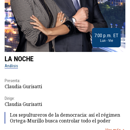
7:00 p.m. ET
Lun - Vie
LA NOCHE
L
Análisis
No
Presenta:
Pr
Claudia Gurisatti
Id
Dirige:
Dir
Claudia Gurisatti
Id
Los sepultureros de la democracia: así el régimen
Ortega-Murillo busca controlar todo el poder