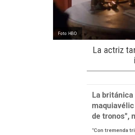
Foto: HBO
La actriz 
La británica
maquiavélic 
de tronos", 
"Con tremenda tri