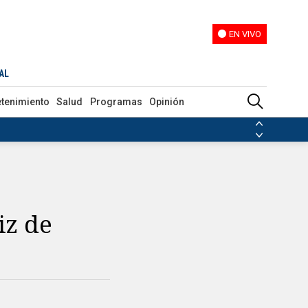
EN VIVO
EN VIVO
AL
etenimiento
Salud
Programas
Opinión
ias de las FARC
ezuela
Nicolás Maduro
Disidencias de las FARC
 en Venezuela
Nicolás Maduro
iz de