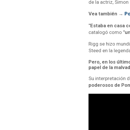
de la actriz, Simo
Vea también →
Po
"Estaba en casa co
catalogó como
"un
Rigg se hizo mund
Steed en la legenda
Pero, en los últi
papel de la malvad
Su interpretación 
poderosos de Pon