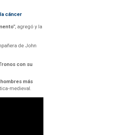
ía cáncer
omento"
, agregó y la
ompañera de John
 Tronos con su
s hombres más
tica-medieval.