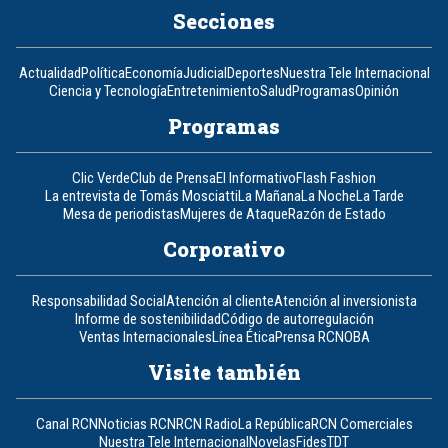
Secciones
Actualidad
Política
Economía
Judicial
Deportes
Nuestra Tele Internacional
Ciencia y Tecnología
Entretenimiento
Salud
Programas
Opinión
Programas
Clic Verde
Club de Prensa
El Informativo
Flash Fashion
La entrevista de Tomás Mosciatti
La Mañana
La Noche
La Tarde
Mesa de periodistas
Mujeres de Ataque
Razón de Estado
Corporativo
Responsabilidad Social
Atención al cliente
Atención al inversionista
Informe de sostenibilidad
Código de autorregulación
Ventas Internacionales
Línea Ética
Prensa RCN
OBA
Visite también
Canal RCN
Noticias RCN
RCN Radio
La República
RCN Comerciales
Nuestra Tele Internacional
Novelas
Fides
TDT