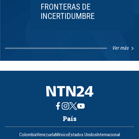
FRONTERAS DE
INCERTIDUMBRE
Ver más
Item
1
of
8
País
Colombia
Venezuela
México
Estados Unidos
Internacional