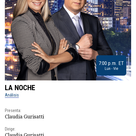
7:00 p.m. ET
Lun - Vie
LA NOCHE
L
Análisis
No
Presenta:
Pr
Claudia Gurisatti
Id
Dirige:
Dir
Claudia Gurisatti
Id