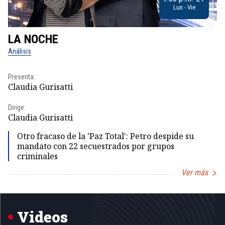
Lun - Vie
LA NOCHE
L
Análisis
No
Presenta:
Pr
Claudia Gurisatti
Id
Dirige:
Dir
Claudia Gurisatti
Id
Otro fracaso de la 'Paz Total': Petro despide su
mandato con 22 secuestrados por grupos
criminales
Ver más
Item
1
of
5
Videos