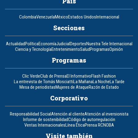
País
Colombia
Venezuela
México
Estados Unidos
Internacional
Secciones
Actualidad
Política
Economía
Judicial
Deportes
Nuestra Tele Internacional
Ciencia y Tecnología
Entretenimiento
Salud
Programas
Opinión
Programas
Clic Verde
Club de Prensa
El Informativo
Flash Fashion
La entrevista de Tomás Mosciatti
La Mañana
La Noche
La Tarde
Mesa de periodistas
Mujeres de Ataque
Razón de Estado
Corporativo
Responsabilidad Social
Atención al cliente
Atención al inversionista
Informe de sostenibilidad
Código de autorregulación
Ventas Internacionales
Línea Ética
Prensa RCN
OBA
Visite también