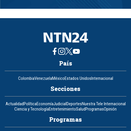
Item
1
of
8
País
Colombia
Venezuela
México
Estados Unidos
Internacional
Secciones
Actualidad
Política
Economía
Judicial
Deportes
Nuestra Tele Internacional
Ciencia y Tecnología
Entretenimiento
Salud
Programas
Opinión
Programas