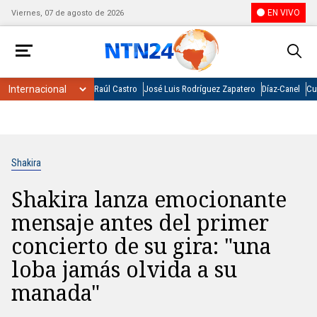
EN VIVO
Viernes, 07 de agosto de 2026
Raúl Castro
José Luis Rodríguez Zapatero
Díaz-Canel
Cu
Shakira
Shakira lanza emocionante
mensaje antes del primer
concierto de su gira: "una
loba jamás olvida a su
manada"