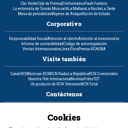
Clic Verde
Club de Prensa
El Informativo
Flash Fashion
La entrevista de Tomás Mosciatti
La Mañana
La Noche
La Tarde
Mesa de periodistas
Mujeres de Ataque
Razón de Estado
Corporativo
Responsabilidad Social
Atención al cliente
Atención al inversionista
Informe de sostenibilidad
Código de autorregulación
Ventas Internacionales
Línea Ética
Prensa RCN
OBA
Visite también
Canal RCN
Noticias RCN
RCN Radio
La República
RCN Comerciales
Nuestra Tele Internacional
Novelas
Fides
TDT
Un producto de RCN Televisión
RCN Total
Contáctenos
Teléfono
+57 (601) 426 92 92
Cookies
Política de datos personales
Política de cookies