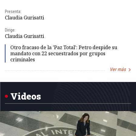
Presenta:
Pr
Claudia Gurisatti
Id
Dirige:
Dir
Claudia Gurisatti
Id
Otro fracaso de la 'Paz Total': Petro despide su
mandato con 22 secuestrados por grupos
criminales
Ver más
Item
1
of
5
Videos