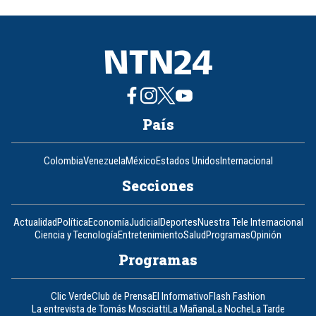
of
8
País
Colombia
Venezuela
México
Estados Unidos
Internacional
Secciones
Actualidad
Política
Economía
Judicial
Deportes
Nuestra Tele Internacional
Ciencia y Tecnología
Entretenimiento
Salud
Programas
Opinión
Programas
Clic Verde
Club de Prensa
El Informativo
Flash Fashion
La entrevista de Tomás Mosciatti
La Mañana
La Noche
La Tarde