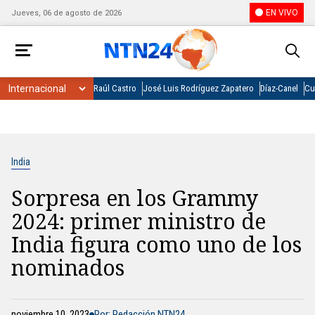
EN VIVO
Jueves, 06 de agosto de 2026
Raúl Castro
José Luis Rodríguez Zapatero
Díaz-Canel
Cu
India
Sorpresa en los Grammy
2024: primer ministro de
India figura como uno de los
nominados
noviembre 10, 2023
Por: Redacción NTN24