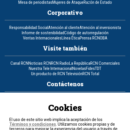
Mesa de periodistas
Mujeres de Ataque
Razón de Estado
Corporativo
Responsabilidad Social
Atención al cliente
Atención al inversionista
Informe de sostenibilidad
Código de autorregulación
Ventas Internacionales
Línea Ética
Prensa RCN
OBA
Visite también
Canal RCN
Noticias RCN
RCN Radio
La República
RCN Comerciales
Nuestra Tele Internacional
Novelas
Fides
TDT
Un producto de RCN Televisión
RCN Total
Contáctenos
Teléfono
+57 (601) 426 92 92
Cookies
Política de datos personales
Política de cookies
El uso de este sitio web implica la aceptación de los
Términos y condiciones
Términos y condiciones
. Utilizamos cookies propias y de
terceros para mejorar la experiencia del usuario a través de