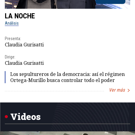
LA NOCHE
L
Análisis
No
Presenta:
Pr
Claudia Gurisatti
Id
Dirige:
Dir
Claudia Gurisatti
Id
Los sepultureros de la democracia: así el régimen
Ortega-Murillo busca controlar todo el poder
Ver más
Item
1
of
5
Videos