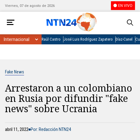
EN VIVO
Viernes, 07 de agosto de 2026
Raúl Castro
José Luis Rodríguez Zapatero
Díaz-Canel
Cu
Fake News
Arrestaron a un colombiano
en Rusia por difundir "fake
news" sobre Ucrania
abril 11, 2022
Por: Redacción NTN24