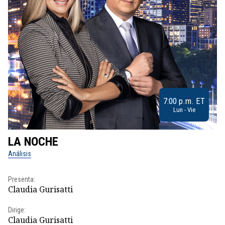
7:00 p.m. ET
Lun - Vie
LA NOCHE
L
Análisis
No
Presenta:
Pr
Claudia Gurisatti
Id
Dirige:
Dir
Claudia Gurisatti