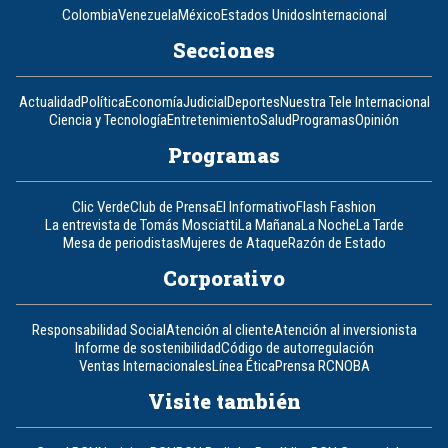
Colombia
Venezuela
México
Estados Unidos
Internacional
Secciones
Actualidad
Política
Economía
Judicial
Deportes
Nuestra Tele Internacional
Ciencia y Tecnología
Entretenimiento
Salud
Programas
Opinión
Programas
Clic Verde
Club de Prensa
El Informativo
Flash Fashion
La entrevista de Tomás Mosciatti
La Mañana
La Noche
La Tarde
Mesa de periodistas
Mujeres de Ataque
Razón de Estado
Corporativo
Responsabilidad Social
Atención al cliente
Atención al inversionista
Informe de sostenibilidad
Código de autorregulación
Ventas Internacionales
Línea Ética
Prensa RCN
OBA
Visite también