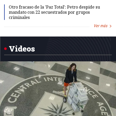
Id
Otro fracaso de la 'Paz Total': Petro despide su
mandato con 22 secuestrados por grupos
criminales
Ver más
Item
1
of
5
Videos