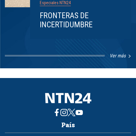
Especiales NTN24
FRONTERAS DE
INCERTIDUMBRE
Ver más
Item
1
of
8
País