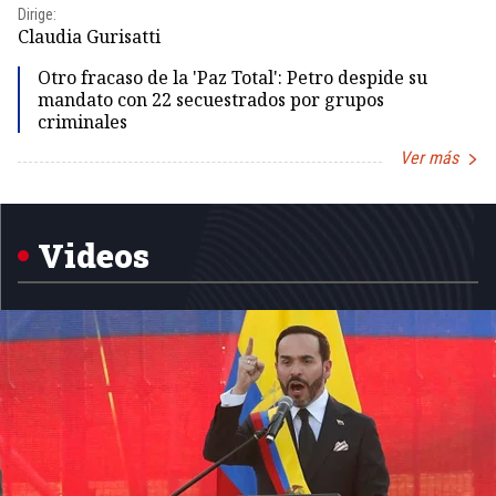
Dirige:
Dir
Claudia Gurisatti
Id
Otro fracaso de la 'Paz Total': Petro despide su
mandato con 22 secuestrados por grupos
criminales
Ver más
Item
1
of
5
Videos