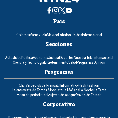
País
Colombia
Venezuela
México
Estados Unidos
Internacional
Secciones
Actualidad
Política
Economía
Judicial
Deportes
Nuestra Tele Internacional
Ciencia y Tecnología
Entretenimiento
Salud
Programas
Opinión
Programas
Clic Verde
Club de Prensa
El Informativo
Flash Fashion
La entrevista de Tomás Mosciatti
La Mañana
La Noche
La Tarde
Mesa de periodistas
Mujeres de Ataque
Razón de Estado
Corporativo
Responsabilidad Social
Atención al cliente
Atención al inversionista