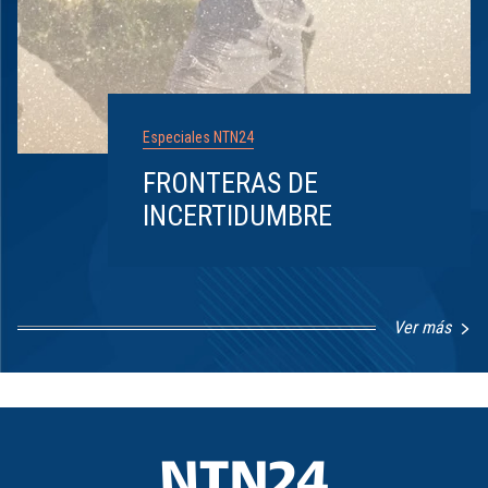
Especiales NTN24
FRONTERAS DE
INCERTIDUMBRE
Ver más
Item
1
of
8