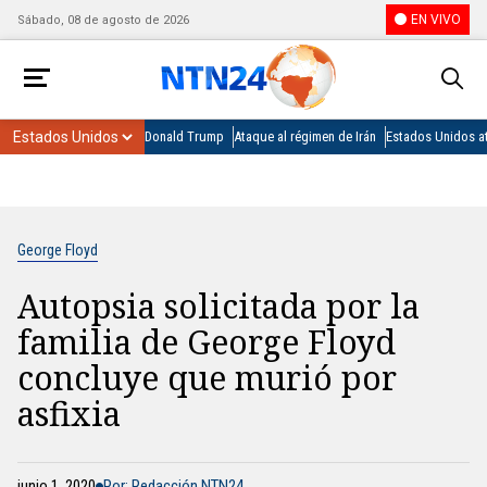
EN VIVO
Sábado, 08 de agosto de 2026
Donald Trump
Ataque al régimen de Irán
Estados Unidos at
George Floyd
Autopsia solicitada por la
familia de George Floyd
concluye que murió por
asfixia
junio 1, 2020
Por: Redacción NTN24