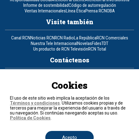
Informe de sostenibilidad
Código de autorregulación
Ventas Internacionales
Línea Ética
Prensa RCN
OBA
Visite también
Canal RCN
Noticias RCN
RCN Radio
La República
RCN Comerciales
Nuestra Tele Internacional
Novelas
Fides
TDT
Un producto de RCN Televisión
RCN Total
Contáctenos
Teléfono
+57 (601) 426 92 92
Cookies
Política de datos personales
Política de cookies
El uso de este sitio web implica la aceptación de los
Términos y condiciones
Términos y condiciones
. Utilizamos cookies propias y de
terceros para mejorar la experiencia del usuario a través de
su navegación. Si continúas navegando aceptas su uso.
© 2026, RCN Medios.
Política de Cookies
.
Todos los derechos reservados.
Organización Ardila Lülle - www.oal.com.co
Acepto