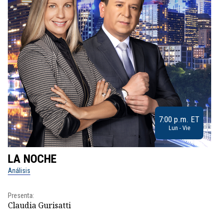
7:00 p.m. ET
Lun - Vie
LA NOCHE
L
Análisis
No
Presenta:
Pr
Claudia Gurisatti
Id