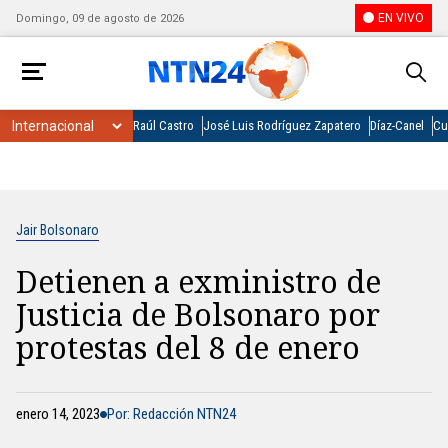
EN VIVO
Domingo, 09 de agosto de 2026
Raúl Castro
José Luis Rodríguez Zapatero
Díaz-Canel
Cu
Jair Bolsonaro
Detienen a exministro de
Justicia de Bolsonaro por
protestas del 8 de enero
enero 14, 2023
Por: Redacción NTN24