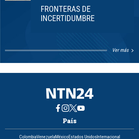
FRONTERAS DE
INCERTIDUMBRE
Ver más
Item
1
of
8
País
Colombia
Venezuela
México
Estados Unidos
Internacional