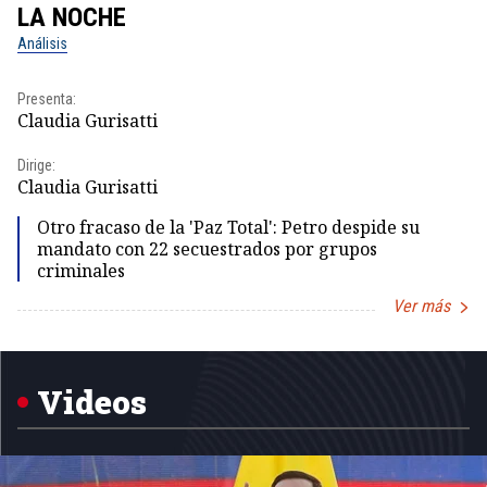
LA NOCHE
L
Análisis
No
Presenta:
Pr
Claudia Gurisatti
Id
Dirige:
Dir
Claudia Gurisatti
Id
Otro fracaso de la 'Paz Total': Petro despide su
mandato con 22 secuestrados por grupos
criminales
Ver más
Item
1
of
5
Videos