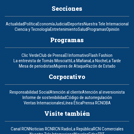
Secciones
Actualidad
Política
Economía
Judicial
Deportes
Nuestra Tele Internacional
Ciencia y Tecnología
Entretenimiento
Salud
Programas
Opinión
Programas
Clic Verde
Club de Prensa
El Informativo
Flash Fashion
La entrevista de Tomás Mosciatti
La Mañana
La Noche
La Tarde
Mesa de periodistas
Mujeres de Ataque
Razón de Estado
Corporativo
Responsabilidad Social
Atención al cliente
Atención al inversionista
Informe de sostenibilidad
Código de autorregulación
Ventas Internacionales
Línea Ética
Prensa RCN
OBA
Visite también
Canal RCN
Noticias RCN
RCN Radio
La República
RCN Comerciales