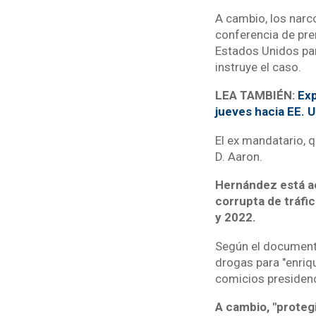
A cambio, los narco
conferencia de pren
Estados Unidos para
instruye el caso.
LEA TAMBIÉN:
Exp
jueves hacia EE. U
El ex mandatario, q
D. Aaron.
Hernández está acu
corrupta de tráfi
y 2022.
Según el documento 
drogas para "enriqu
comicios presidenc
A cambio, "proteg