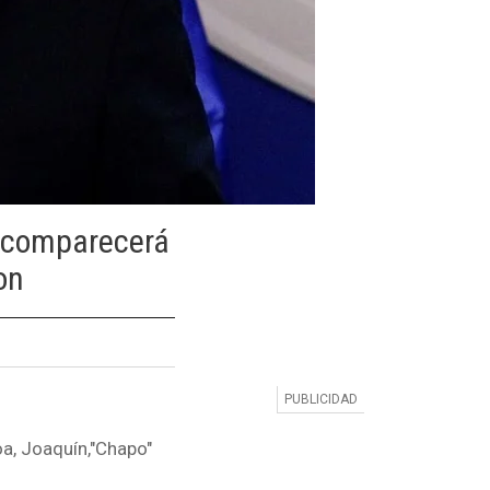
, comparecerá
on
loa, Joaquín,"Chapo"