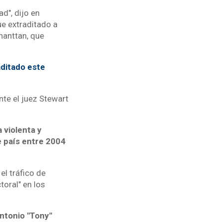
d", dijo en
ue extraditado a
hanttan, que
ditado este
nte el juez Stewart
 violenta y
e país entre 2004
el tráfico de
toral" en los
Antonio "Tony"