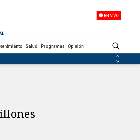
EN VIVO
EN VIVO
AL
etenimiento
Salud
Programas
Opinión
ias de las FARC
ezuela
Nicolás Maduro
Disidencias de las FARC
 en Venezuela
Nicolás Maduro
illones