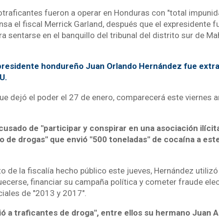
traficantes fueron a operar en Honduras con "total impunida
sa el fiscal Merrick Garland, después que el expresidente f
 sentarse en el banquillo del tribunal del distrito sur de Ma
residente hondureño Juan Orlando Hernández fue extra
U.
ue dejó el poder el 27 de enero, comparecerá este viernes a
sado de "participar y conspirar en una asociación ilícita
co de drogas" que envió "500 toneladas" de cocaína a est
de la fiscalía hecho público este jueves, Hernández utilizó 
ecerse, financiar su campaña política y cometer fraude elec
iales de "2013 y 2017".
ió a traficantes de droga", entre ellos su hermano Juan 