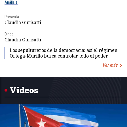
Análisis
No
Presenta:
Pr
Claudia Gurisatti
Id
Dirige:
Dir
Claudia Gurisatti
Id
Los sepultureros de la democracia: así el régimen
Ortega-Murillo busca controlar todo el poder
Ver más
Item
1
of
5
Videos