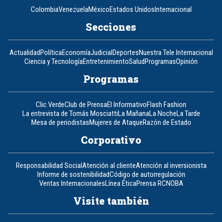
Colombia
Venezuela
México
Estados Unidos
Internacional
Secciones
Actualidad
Política
Economía
Judicial
Deportes
Nuestra Tele Internacional
Ciencia y Tecnología
Entretenimiento
Salud
Programas
Opinión
Programas
Clic Verde
Club de Prensa
El Informativo
Flash Fashion
La entrevista de Tomás Mosciatti
La Mañana
La Noche
La Tarde
Mesa de periodistas
Mujeres de Ataque
Razón de Estado
Corporativo
Responsabilidad Social
Atención al cliente
Atención al inversionista
Informe de sostenibilidad
Código de autorregulación
Ventas Internacionales
Línea Ética
Prensa RCN
OBA
Visite también