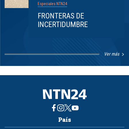
Especiales NTN24
FRONTERAS DE
INCERTIDUMBRE
Ver más
Item
1
of
8
País