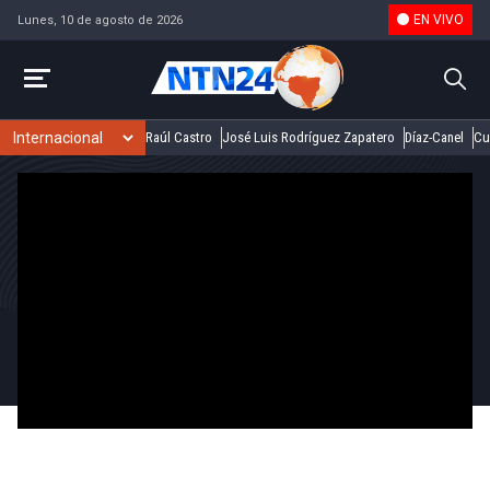
EN VIVO
Lunes, 10 de agosto de 2026
Raúl Castro
José Luis Rodríguez Zapatero
Díaz-Canel
Cu