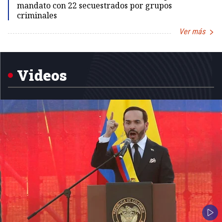
mandato con 22 secuestrados por grupos
criminales
Ver más
Item
1
of
5
Videos