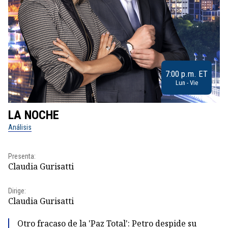
7:00 p.m. ET
Lun - Vie
LA NOCHE
L
Análisis
No
Pr
Presenta:
Id
Claudia Gurisatti
Dir
Dirige:
Id
Claudia Gurisatti
Otro fracaso de la 'Paz Total': Petro despide su