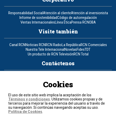
Responsabilidad Social
Atención al cliente
Atención al inversionista
Informe de sostenibilidad
Código de autorregulación
Ventas Internacionales
Línea Ética
Prensa RCN
OBA
Visite también
Canal RCN
Noticias RCN
RCN Radio
La República
RCN Comerciales
Nuestra Tele Internacional
Novelas
Fides
TDT
Un producto de RCN Televisión
RCN Total
Contáctenos
Teléfono
+57 (601) 426 92 92
Cookies
Política de datos personales
Política de cookies
El uso de este sitio web implica la aceptación de los
Términos y condiciones
Términos y condiciones
. Utilizamos cookies propias y de
terceros para mejorar la experiencia del usuario a través de
su navegación. Si continúas navegando aceptas su uso.
© 2026, RCN Medios.
Política de Cookies
.
Todos los derechos reservados.