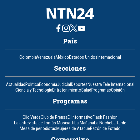
País
Colombia
Venezuela
México
Estados Unidos
Internacional
Secciones
Actualidad
Política
Economía
Judicial
Deportes
Nuestra Tele Internacional
Ciencia y Tecnología
Entretenimiento
Salud
Programas
Opinión
Programas
Clic Verde
Club de Prensa
El Informativo
Flash Fashion
La entrevista de Tomás Mosciatti
La Mañana
La Noche
La Tarde
Mesa de periodistas
Mujeres de Ataque
Razón de Estado
Corporativo