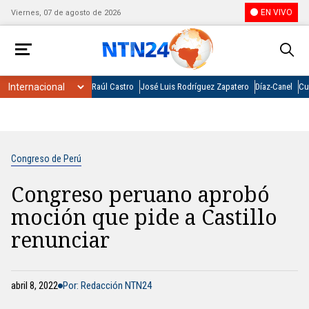
EN VIVO
Viernes, 07 de agosto de 2026
Raúl Castro
José Luis Rodríguez Zapatero
Díaz-Canel
Cu
Congreso de Perú
Congreso peruano aprobó
moción que pide a Castillo
renunciar
abril 8, 2022
Por: Redacción NTN24