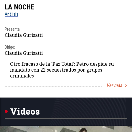
LA NOCHE
L
Análisis
No
Presenta:
Pr
Claudia Gurisatti
Id
Dirige:
Dir
Claudia Gurisatti
Id
Otro fracaso de la 'Paz Total': Petro despide su
mandato con 22 secuestrados por grupos
criminales
Ver más
Item
1
of
5
Videos