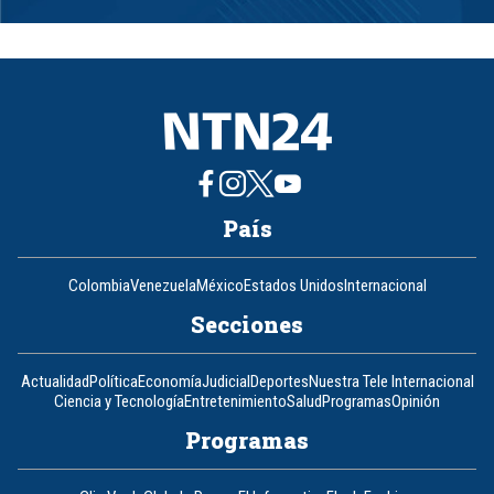
1
of
8
País
Colombia
Venezuela
México
Estados Unidos
Internacional
Secciones
Actualidad
Política
Economía
Judicial
Deportes
Nuestra Tele Internacional
Ciencia y Tecnología
Entretenimiento
Salud
Programas
Opinión
Programas