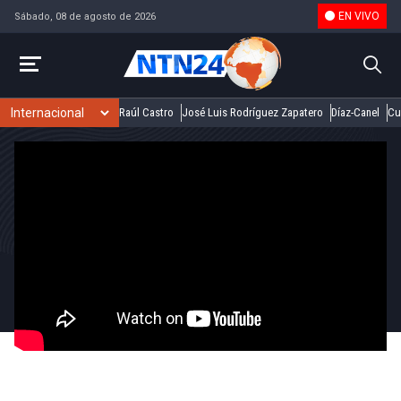
EN VIVO
Sábado, 08 de agosto de 2026
Raúl Castro
José Luis Rodríguez Zapatero
Díaz-Canel
Cu