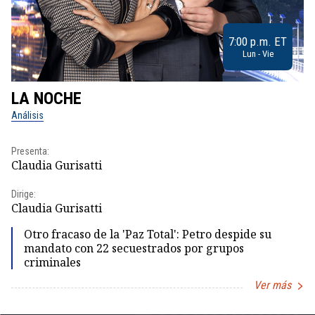
7:00 p.m. ET
Lun - Vie
LA NOCHE
L
Análisis
No
Presenta:
Pr
Claudia Gurisatti
Id
Dirige:
Dir
Claudia Gurisatti
Id
Otro fracaso de la 'Paz Total': Petro despide su
mandato con 22 secuestrados por grupos
criminales
Ver más
Item
1