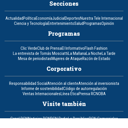
Secciones
Actualidad
Política
Economía
Judicial
Deportes
Nuestra Tele Internacional
Ciencia y Tecnología
Entretenimiento
Salud
Programas
Opinión
Programas
Clic Verde
Club de Prensa
El Informativo
Flash Fashion
La entrevista de Tomás Mosciatti
La Mañana
La Noche
La Tarde
Mesa de periodistas
Mujeres de Ataque
Razón de Estado
Corporativo
Responsabilidad Social
Atención al cliente
Atención al inversionista
Informe de sostenibilidad
Código de autorregulación
Ventas Internacionales
Línea Ética
Prensa RCN
OBA
Visite también
Canal RCN
Noticias RCN
RCN Radio
La República
RCN Comerciales
Nuestra Tele Internacional
Novelas
Fides
TDT