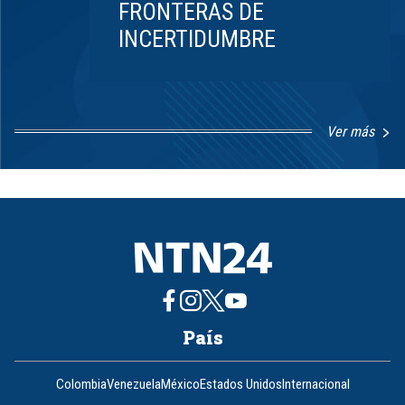
FRONTERAS DE
INCERTIDUMBRE
Ver más
Item
1
of
8
País
Colombia
Venezuela
México
Estados Unidos
Internacional