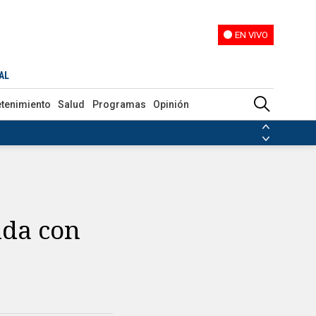
EN VIVO
EN VIVO
AL
etenimiento
Salud
Programas
Opinión
ias de las FARC
ezuela
Nicolás Maduro
Disidencias de las FARC
 en Venezuela
Nicolás Maduro
uda con