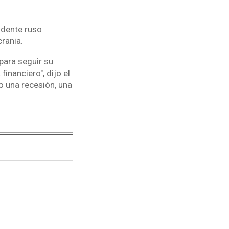
idente ruso
rania.
para seguir su
inanciero", dijo el
o una recesión, una