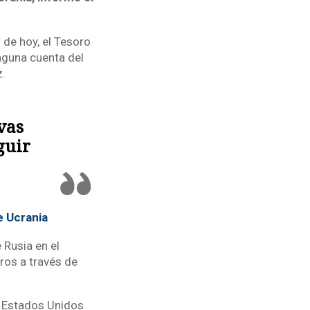
 de hoy, el Tesoro
nguna cuenta del
z.
vas
guir
e Ucrania
 Rusia en el
ros a través de
e Estados Unidos