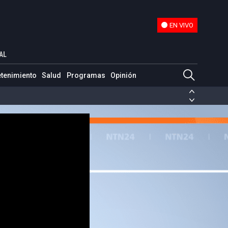
EN VIVO
EN VIVO
niel Alarcón de Radio Ambulante
AL
etenimiento
Salud
Programas
Opinión
ias de las FARC
ezuela
Nicolás Maduro
Disidencias de las FARC
 en Venezuela
Nicolás Maduro