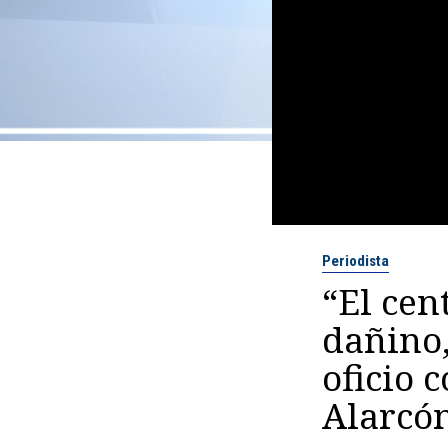
Periodista
“El cen
dañino,
oficio 
Alarcó