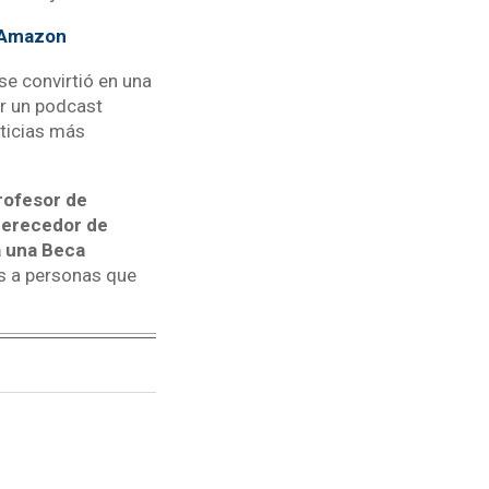
e Amazon
se convirtió en una
r un podcast
oticias más
rofesor de
 merecedor de
a una Beca
s a personas que