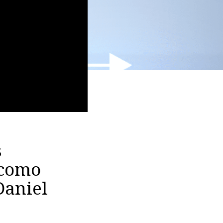
s
 como
Daniel