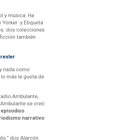
ol y música. Ha
 Yorker y Etiqueta
ros: dos colecciones
-ficción también
Drexler
hay nada como
 lo más le gusta de
Radio Ambulante,
o Ambulante se creó
 episodios
riodismo narrativo
do.” dijo Alarcón.