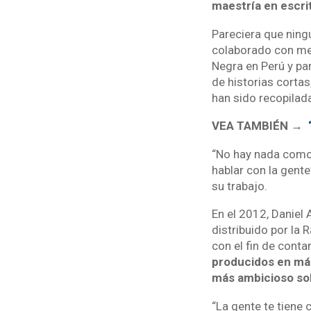
maestría en escrit
Pareciera que ningú
colaborado con me
Negra en Perú y par
de historias cortas
han sido recopilada
VEA TAMBIÉN →
“No hay nada como 
hablar con la gente
su trabajo.
En el 2012, Daniel
distribuido por la
con el fin de conta
producidos en más
más ambicioso so
“La gente te tiene 