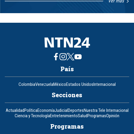
Ver más
Item
1
of
8
País
Colombia
Venezuela
México
Estados Unidos
Internacional
Secciones
Actualidad
Política
Economía
Judicial
Deportes
Nuestra Tele Internacional
Ciencia y Tecnología
Entretenimiento
Salud
Programas
Opinión
Programas