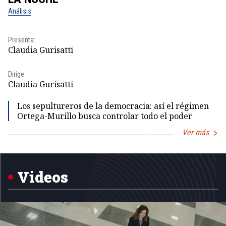
Análisis
No
Presenta:
Pr
Claudia Gurisatti
Id
Dirige:
Dir
Claudia Gurisatti
Id
Los sepultureros de la democracia: así el régimen
Ortega-Murillo busca controlar todo el poder
Ver más
Item
1
of
5
Videos