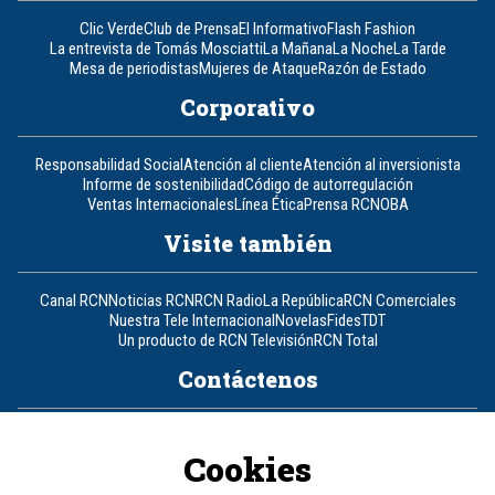
Clic Verde
Club de Prensa
El Informativo
Flash Fashion
La entrevista de Tomás Mosciatti
La Mañana
La Noche
La Tarde
Mesa de periodistas
Mujeres de Ataque
Razón de Estado
Corporativo
Responsabilidad Social
Atención al cliente
Atención al inversionista
Informe de sostenibilidad
Código de autorregulación
Ventas Internacionales
Línea Ética
Prensa RCN
OBA
Visite también
Canal RCN
Noticias RCN
RCN Radio
La República
RCN Comerciales
Nuestra Tele Internacional
Novelas
Fides
TDT
Un producto de RCN Televisión
RCN Total
Contáctenos
Teléfono
+57 (601) 426 92 92
Cookies
Política de datos personales