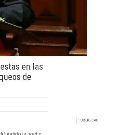
testas en las
oqueos de
s
difundido la noche