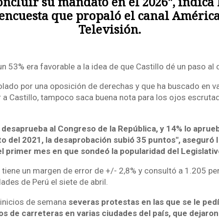
oncluir su mandato en el 2026", indica 
encuesta que propaló el canal Améric
Televisión.
n 53% era favorable a la idea de que Castillo dé un paso al
olado por una oposición de derechas y que ha buscado en v
r a Castillo, tampoco saca buena nota para los ojos escruta
desaprueba al Congreso de la República, y 14% lo aprueb
o del 2021, la desaprobación subió 35 puntos", aseguró
l primer mes en que sondeó la popularidad del Legislativ
 tiene un margen de error de +/- 2,8% y consultó a 1.205 
ades de Perú el siete de abril.
 inicios de semana
severas protestas en las que se le ped
s de carreteras en varias ciudades del país, que dejaro