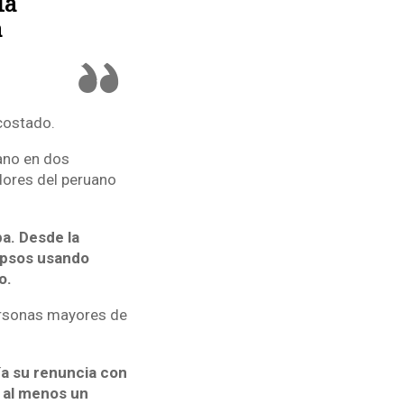
la
a
 costado.
ano en dos
dores del peruano
a. Desde la
 Ipsos usando
o.
personas mayores de
ía su renuncia con
n al menos un