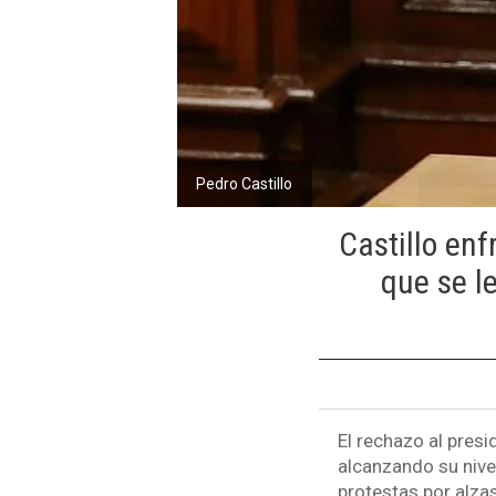
Pedro Castillo
Castillo enf
que se l
El rechazo al presi
alcanzando su nive
protestas por alza