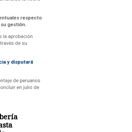
centuales respecto
r su gestión.
s la aprobación
 través de su
ia y disputará
entaje de peruanos
ncluir en julio de
bería
asta