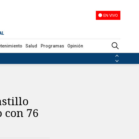
EN VIVO
EN VIVO
AL
etenimiento
Salud
Programas
Opinión
ias de las FARC
ezuela
Nicolás Maduro
Disidencias de las FARC
 en Venezuela
Nicolás Maduro
stillo
o con 76