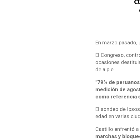
c
En marzo pasado, u
El Congreso, contr
ocasiones destitui
de a pie.
"79% de peruanos 
medición de agost
como referencia e
El sondeo de Ipsos
edad en varias ciud
Castillo enfrentó a
marchas y bloqueo