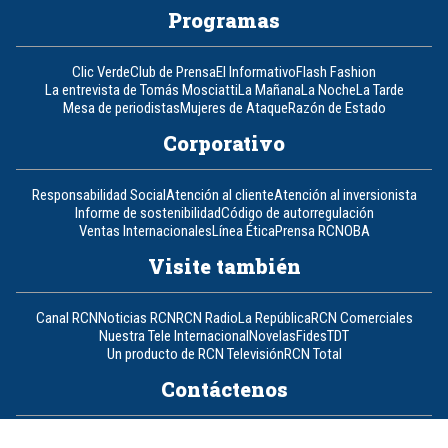
Programas
Clic Verde
Club de Prensa
El Informativo
Flash Fashion
La entrevista de Tomás Mosciatti
La Mañana
La Noche
La Tarde
Mesa de periodistas
Mujeres de Ataque
Razón de Estado
Corporativo
Responsabilidad Social
Atención al cliente
Atención al inversionista
Informe de sostenibilidad
Código de autorregulación
Ventas Internacionales
Línea Ética
Prensa RCN
OBA
Visite también
Canal RCN
Noticias RCN
RCN Radio
La República
RCN Comerciales
Nuestra Tele Internacional
Novelas
Fides
TDT
Un producto de RCN Televisión
RCN Total
Contáctenos
Teléfono
+57 (601) 426 92 92