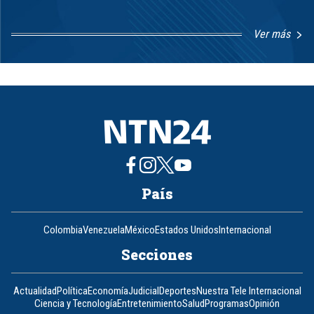
Ver más
Item
1
of
8
País
Colombia
Venezuela
México
Estados Unidos
Internacional
Secciones
Actualidad
Política
Economía
Judicial
Deportes
Nuestra Tele Internacional
Ciencia y Tecnología
Entretenimiento
Salud
Programas
Opinión