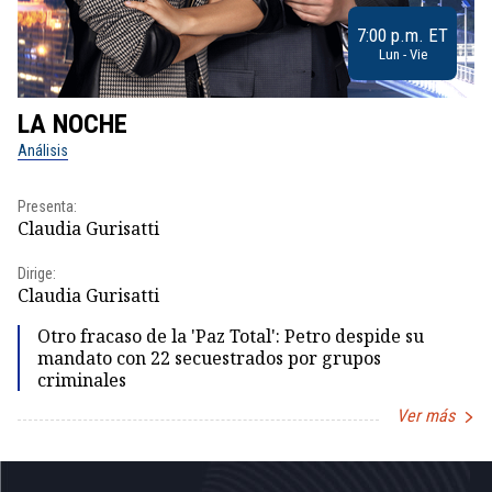
7:00 p.m. ET
Lun - Vie
LA NOCHE
L
Análisis
No
Presenta:
Pr
Claudia Gurisatti
Id
Dirige:
Dir
Claudia Gurisatti
Id
Otro fracaso de la 'Paz Total': Petro despide su
mandato con 22 secuestrados por grupos
criminales
Ver más
Item
1
of