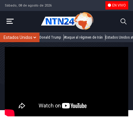
EN VIVO
Sábado, 08 de agosto de 2026
Donald Trump
Ataque al régimen de Irán
Estados Unidos at