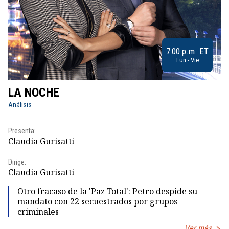
7:00 p.m. ET
Lun - Vie
LA NOCHE
L
Análisis
No
Presenta:
Pr
Claudia Gurisatti
Id
Dirige:
Dir
Claudia Gurisatti
Id
Otro fracaso de la 'Paz Total': Petro despide su
mandato con 22 secuestrados por grupos
criminales
Ver más