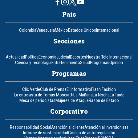
País
Colombia
Venezuela
México
Estados Unidos
Internacional
Secciones
Actualidad
Política
Economía
Judicial
Deportes
Nuestra Tele Internacional
Ciencia y Tecnología
Entretenimiento
Salud
Programas
Opinión
Programas
Clic Verde
Club de Prensa
El Informativo
Flash Fashion
La entrevista de Tomás Mosciatti
La Mañana
La Noche
La Tarde
Mesa de periodistas
Mujeres de Ataque
Razón de Estado
Corporativo
Responsabilidad Social
Atención al cliente
Atención al inversionista
Informe de sostenibilidad
Código de autorregulación