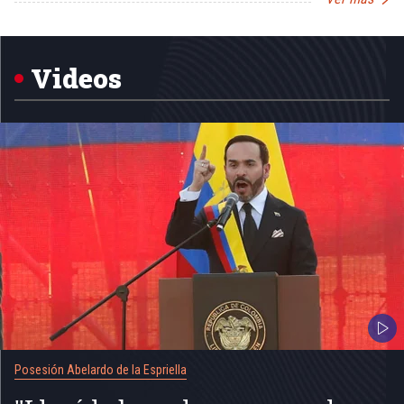
Item
1
of
5
Videos
Posesión Abelardo de la Espriella