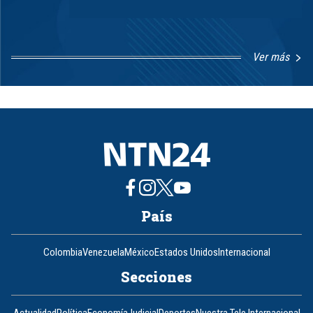
Ver más
Item
1
of
8
País
Colombia
Venezuela
México
Estados Unidos
Internacional
Secciones