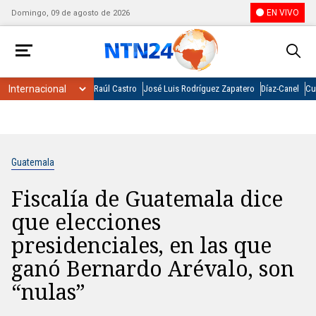
EN VIVO
Domingo, 09 de agosto de 2026
Raúl Castro
José Luis Rodríguez Zapatero
Díaz-Canel
Cu
Guatemala
Fiscalía de Guatemala dice
que elecciones
presidenciales, en las que
ganó Bernardo Arévalo, son
“nulas”