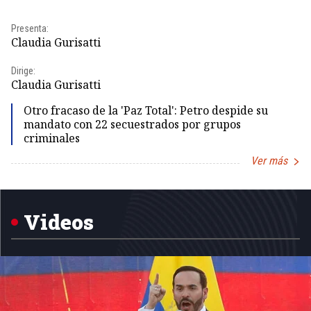
Presenta:
Pr
Claudia Gurisatti
Id
Dirige:
Dir
Claudia Gurisatti
Id
Otro fracaso de la 'Paz Total': Petro despide su
mandato con 22 secuestrados por grupos
criminales
Ver más
Item
1
of
5
Videos