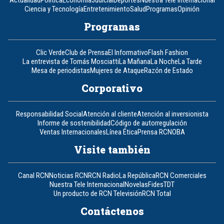
Actualidad
Política
Economía
Judicial
Deportes
Nuestra Tele Internacional
Ciencia y Tecnología
Entretenimiento
Salud
Programas
Opinión
Programas
Clic Verde
Club de Prensa
El Informativo
Flash Fashion
La entrevista de Tomás Mosciatti
La Mañana
La Noche
La Tarde
Mesa de periodistas
Mujeres de Ataque
Razón de Estado
Corporativo
Responsabilidad Social
Atención al cliente
Atención al inversionista
Informe de sostenibilidad
Código de autorregulación
Ventas Internacionales
Línea Ética
Prensa RCN
OBA
Visite también
Canal RCN
Noticias RCN
RCN Radio
La República
RCN Comerciales
Nuestra Tele Internacional
Novelas
Fides
TDT
Un producto de RCN Televisión
RCN Total
Contáctenos